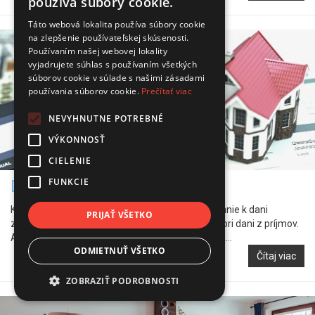
používa súbory cookie.
Táto webová lokalita používa súbory cookie
na zlepšenie používateľskej skúsenosti.
Používaním našej webovej lokality
vyjadrujete súhlas s používaním všetkých
súborov cookie v súlade s našimi zásadami
používania súborov cookie.
Prečítať viac
NEVYHNUTNE POTREBNÉ
VÝKONNOSŤ
CIELENIE
FUNKCIE
Daň z nehnuteľností 2026
Kedy podávate daňové priznanie? Daňové priznanie k dani
PRIJAŤ VŠETKO
z nehnuteľností sa nepodáva každý rok, tak ako pri dani z príjmov.
Ak medzi 2. januárom 2025 a 1. januárom 2026&...
ODMIETNUŤ VŠETKO
Čítaj viac
ZOBRAZIŤ PODROBNOSTI