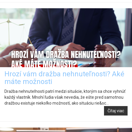
Hrozí vám dražba nehnuteľnosti? Aké
máte možnosti
Dražba nehnuteľnosti patrí medzi situácie, ktorým sa chce vyhnúť
každý vlastník. Mnohí ľudia však nevedia, že ešte pred samotnou
dražbou existuje niekoľko možností, ako situáciu rie&sc...
Čítaj viac