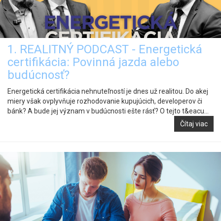
1. REALITNÝ PODCAST - Energetická
certifikácia: Povinná jazda alebo
budúcnosť?
Energetická certifikácia nehnuteľností je dnes už realitou. Do akej
miery však ovplyvňuje rozhodovanie kupujúcich, developerov či
bánk? A bude jej význam v budúcnosti ešte rásť? O tejto t&eacu...
Čítaj viac