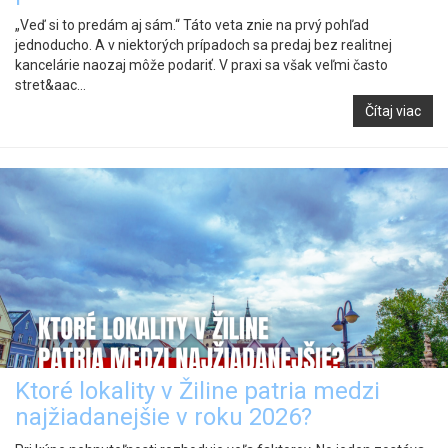
„Veď si to predám aj sám.“ Táto veta znie na prvý pohľad
jednoducho. A v niektorých prípadoch sa predaj bez realitnej
kancelárie naozaj môže podariť. V praxi sa však veľmi často
stret&aac...
Čítaj viac
Ktoré lokality v Žiline patria medzi
najžiadanejšie v roku 2026?