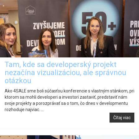
Tam, kde sa developerský projekt
nezačína vizualizáciou, ale správnou
otázkou
Ako 4SALE sme boli súčasťou konferencie s vlastným stánkom, pri
ktorom sa mohli developeri a investori zastaviť, predstaviť nám
svoje projekty a porozprávať sa o tom, čo dnes v developmentu
rozhoduje najviac. ...
Čítaj viac