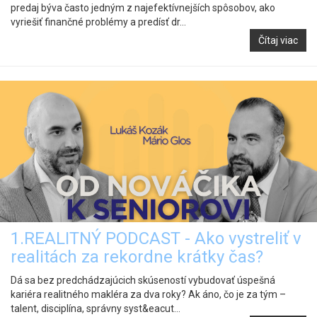
predaj býva často jedným z najefektívnejších spôsobov, ako
vyriešiť finančné problémy a predísť dr...
Čítaj viac
1.REALITNÝ PODCAST - Ako vystreliť v
realitách za rekordne krátky čas?
Dá sa bez predchádzajúcich skúseností vybudovať úspešná
kariéra realitného makléra za dva roky? Ak áno, čo je za tým –
talent, disciplína, správny syst&eacut...