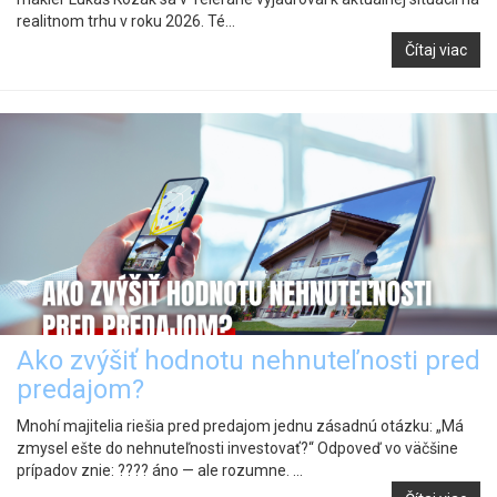
realitnom trhu v roku 2026. Té...
Čítaj viac
Ako zvýšiť hodnotu nehnuteľnosti pred
predajom?
Mnohí majitelia riešia pred predajom jednu zásadnú otázku: „Má
zmysel ešte do nehnuteľnosti investovať?“ Odpoveď vo väčšine
prípadov znie: ???? áno — ale rozumne. ...