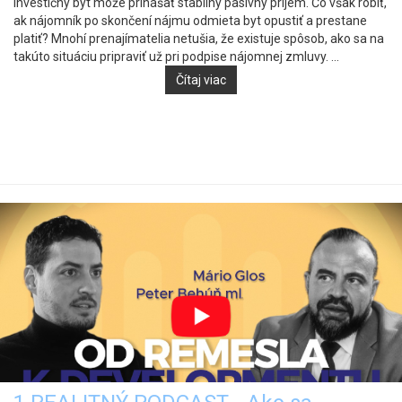
Investičný byt môže prinášať stabilný pasívny príjem. Čo však robiť,
ak nájomník po skončení nájmu odmieta byt opustiť a prestane
platiť? Mnohí prenajímatelia netušia, že existuje spôsob, ako sa na
takúto situáciu pripraviť už pri podpise nájomnej zmluvy. ...
Čítaj viac