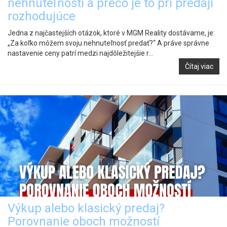
nehnuteľnosti a prečo je to pri predaji
rozhodujúce
Jedna z najčastejších otázok, ktoré v MGM Reality dostávame, je:
„Za koľko môžem svoju nehnuteľnosť predať?“ A práve správne
nastavenie ceny patrí medzi najdôležitejšie r...
Čítaj viac
Výkup alebo klasický predaj?
Porovnanie oboch možností