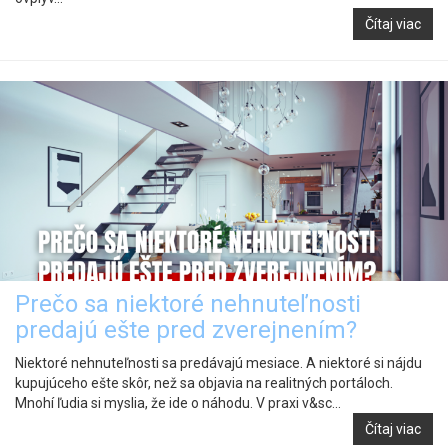
Čítaj viac
Prečo sa niektoré nehnuteľnosti
predajú ešte pred zverejnením?
Niektoré nehnuteľnosti sa predávajú mesiace. A niektoré si nájdu
kupujúceho ešte skôr, než sa objavia na realitných portáloch.
Mnohí ľudia si myslia, že ide o náhodu. V praxi v&sc...
Čítaj viac