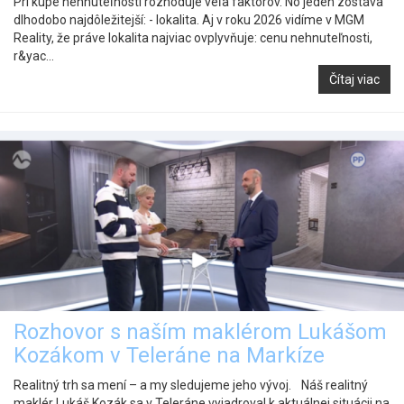
Pri kúpe nehnuteľnosti rozhoduje veľa faktorov. No jeden zostáva
dlhodobo najdôležitejší: - lokalita. Aj v roku 2026 vidíme v MGM
Reality, že práve lokalita najviac ovplyvňuje: cenu nehnuteľnosti,
r&yac...
Čítaj viac
Rozhovor s naším maklérom Lukášom
Kozákom v Teleráne na Markíze
Realitný trh sa mení – a my sledujeme jeho vývoj. Náš realitný
maklér Lukáš Kozák sa v Teleráne vyjadroval k aktuálnej situácii na