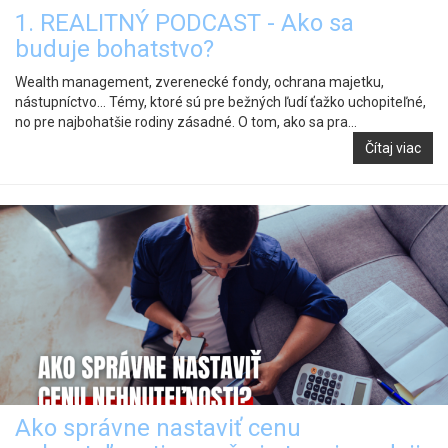
1. REALITNÝ PODCAST - Ako sa
buduje bohatstvo?
Wealth management, zverenecké fondy, ochrana majetku,
nástupníctvo… Témy, ktoré sú pre bežných ľudí ťažko uchopiteľné,
no pre najbohatšie rodiny zásadné. O tom, ako sa pra...
Čítaj viac
Ako správne nastaviť cenu