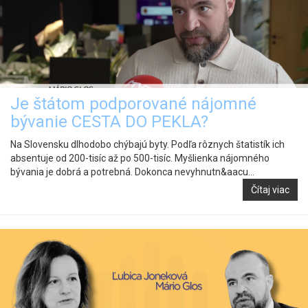
Je štátom podporované nájomné
bývanie CESTA DO PEKLA?
Na Slovensku dlhodobo chýbajú byty. Podľa rôznych štatistík ich
absentuje od 200-tisíc až po 500-tisíc. Myšlienka nájomného
bývania je dobrá a potrebná. Dokonca nevyhnutn&aacu...
Čítaj viac