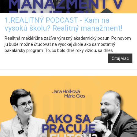
1.REALITNÝ PODCAST - Kam na
vysokú školu? Realitný manažment!
Realitná maklérčina zažíva výrazný akademický posun. Po novom
ju bude možné študovať na vysokej škole ako samostatný
bakalársky program. To, čo bolo dlhé roky víziou, sa dnes...
Čítaj viac