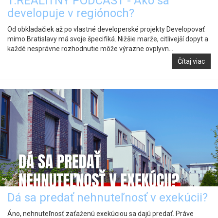
1.REALITNÝ PODCAST - Ako sa
developuje v regiónoch?
Od obkladačiek až po vlastné developerské projekty Developovať
mimo Bratislavy má svoje špecifiká. Nižšie marže, citlivejší dopyt a
každé nesprávne rozhodnutie môže výrazne ovplyvn...
Čítaj viac
Dá sa predať nehnuteľnosť v exekúcii?
Áno, nehnuteľnosť zaťaženú exekúciou sa dajú predať. Práve