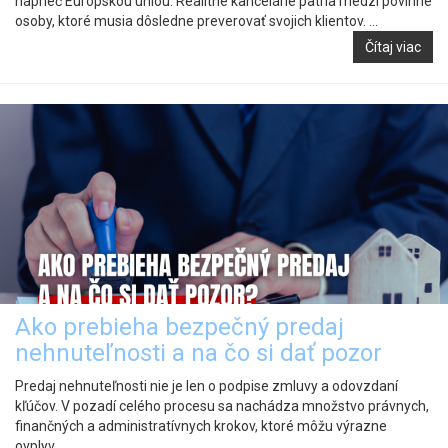
naprieč Európskou úniou. Realitné kancelárie patria medzi povinné
osoby, ktoré musia dôsledne preverovať svojich klientov. ...
Čítaj viac
Ako prebieha bezpečný predaj
nehnuteľnosti a na čo si dať pozor
Predaj nehnuteľnosti nie je len o podpise zmluvy a odovzdaní
kľúčov. V pozadí celého procesu sa nachádza množstvo právnych,
finančných a administratívnych krokov, ktoré môžu výrazne
ovplyv...