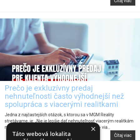
Čítaj viac
Prečo je exkluzívny predaj
nehnuteľnosti často výhodnejší než
spolupráca s viacerými realitkami
Jedna z najčastejších otázok, s ktorou sa v MGM Reality
stretávame, je: „Nie je lepšie dať nehnuteľnosť viacerým realitkám
×
naraz?“ Na prvý pohľad to môže pôsobiť logicky: - via...
Táto webová lokalita
Čítaj viac