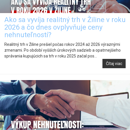
Ako sa vyvíja realitný trh v Žiline v roku
2026 a čo dnes ovplyvňuje ceny
nehnuteľností?
Realitný trh v Žiline prešiel počas rokov 2024 až 2026 výraznými
zmenami. Po období vyšších úrokových sadzieb a opatrnejšieho
správania kupujúcich sa trh v roku 2025 začal pos...
Čítaj viac