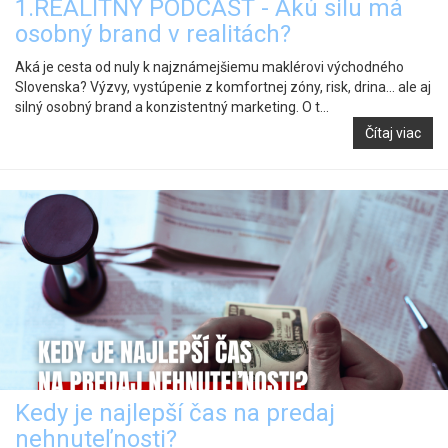
1.REALITNÝ PODCAST - Akú silu má
osobný brand v realitách?
Aká je cesta od nuly k najznámejšiemu maklérovi východného
Slovenska? Výzvy, vystúpenie z komfortnej zóny, risk, drina… ale aj
silný osobný brand a konzistentný marketing. O t...
Čítaj viac
Kedy je najlepší čas na predaj
nehnuteľnosti?