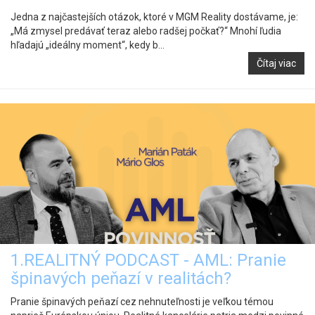
Jedna z najčastejších otázok, ktoré v MGM Reality dostávame, je:
„Má zmysel predávať teraz alebo radšej počkať?“ Mnohí ľudia
hľadajú „ideálny moment“, kedy b...
Čítaj viac
1.REALITNÝ PODCAST - AML: Pranie
špinavých peňazí v realitách?
Pranie špinavých peňazí cez nehnuteľnosti je veľkou témou