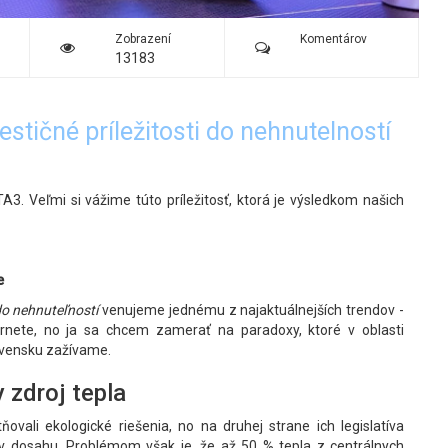
Zobrazení
Komentárov
13183
estičné príležitosti do nehnutelností
3. Veľmi si vážime túto príležitosť, ktorá je výsledkom našich
e
 do nehnuteľností
venujeme jednému z najaktuálnejších trendov -
ernete, no ja sa chcem zamerať na paradoxy, ktoré v oblasti
lovensku zažívame.
y zdroj tepla
ovali ekologické riešenia, no na druhej strane ich legislatíva
e v dosahu. Problémom však je, že až 50 % tepla z centrálnych