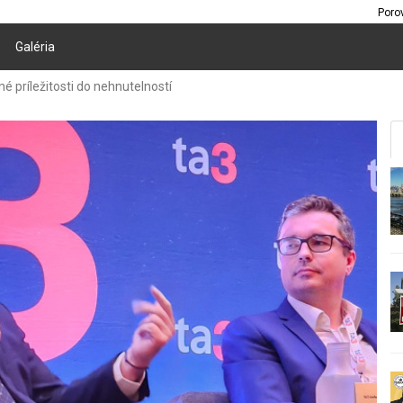
Poro
Galéria
é príležitosti do nehnutelností