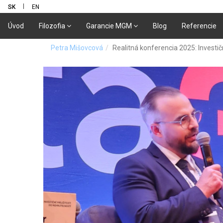
|
SK
EN
Úvod
Filozofia
Garancie MGM
Blog
Referencie
Petra Mišovcová
Realitná konferencia 2025: Investičn