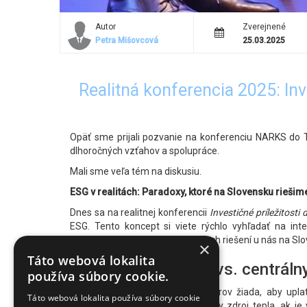
Autor
Zverejnené
Petra Mišovcová
25.03.2025
Realitná konferencia 2025: Inv
Opäť sme prijali pozvanie na konferenciu NARKS do TA
dlhoročných vzťahov a spolupráce.
Mali sme veľa tém na diskusiu.
ESG v realitách: Paradoxy, ktoré na Slovensku riešim
Dnes sa na realitnej konferencii
Investičné príležitosti
ESG. Tento koncept si viete rýchlo vyhľadať na int
udržateľnosti a environmentálnych riešení u nás na S
×
Táto webová lokalita
Ekologické riešenia vs. centráln
používa súbory cookie.
Na jednej strane sa od developerov žiada, aby uplatň
Táto webová lokalita používa súbory cookie
zaväzuje k napojeniu na centrálny zdroj tepla, ak j