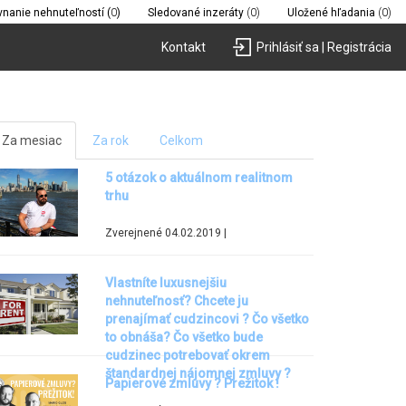
vnanie nehnuteľností (
0
)
Sledované inzeráty
(0)
Uložené hľadania
(0)
Kontakt
Prihlásiť sa | Registrácia
Za mesiac
Za rok
Celkom
5 otázok o aktuálnom realitnom
trhu
Zverejnené 04.02.2019 |
Vlastníte luxusnejšiu
nehnuteľnosť? Chcete ju
prenajímať cudzincovi ? Čo všetko
to obnáša? Čo všetko bude
cudzinec potrebovať okrem
štandardnej nájomnej zmluvy ?
Papierové zmluvy ? Prežitok !