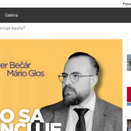
Poro
Galéria
ncuje equita?