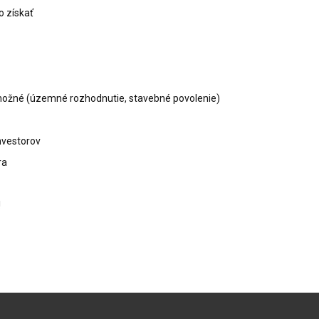
o získať
e možné (územné rozhodnutie, stavebné povolenie)
nvestorov
ra
!