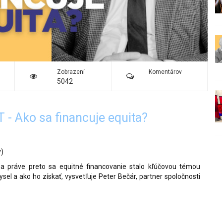
Zobrazení
Komentárov
5042
 Ako sa financuje equita?
y)
 a práve preto sa equitné financovanie stalo kľúčovou témou
el a ako ho získať, vysvetľuje Peter Bečár, partner spoločnosti