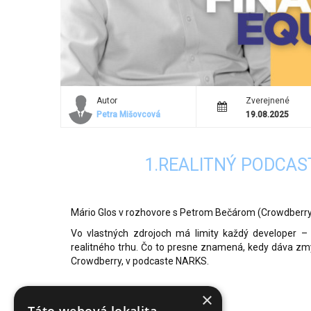
Autor
Zverejnené
Petra Mišovcová
19.08.2025
1.REALITNÝ PODCAST -
Mário Glos v rozhovore s Petrom Bečárom (Crowdberr
Vo vlastných zdrojoch má limity každý developer –
realitného trhu. Čo to presne znamená, kedy dáva zmys
Crowdberry, v podcaste NARKS.
×
V epizóde sa dozviete: