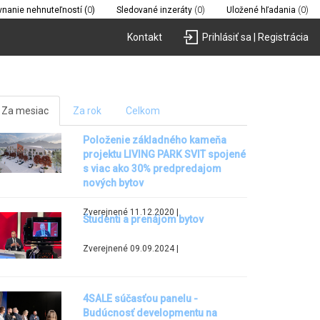
vnanie nehnuteľností (
0
)
Sledované inzeráty
(0)
Uložené hľadania
(0)
Kontakt
Prihlásiť sa | Registrácia
Za mesiac
Za rok
Celkom
Položenie základného kameňa
projektu LIVING PARK SVIT spojené
s viac ako 30% predpredajom
nových bytov
Zverejnené 11.12.2020 |
Študenti a prenájom bytov
Zverejnené 09.09.2024 |
4SALE súčasťou panelu -
Budúcnosť developmentu na