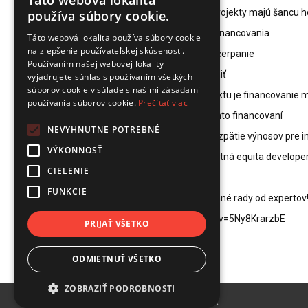
Táto webová lokalita
Čo je equitné financovanie a aké projekty majú šancu h
používa súbory cookie.
Ako funguje princíp peer-to-peer financovania
Táto webová lokalita používa súbory cookie
na zlepšenie používateľskej skúsenosti.
Mechanizmus – od žiadosti až po čerpanie
Používaním našej webovej lokality
Podmienky, ktoré musí projekt splniť
vyjadrujete súhlas s používaním všetkých
súborov cookie v súlade s našimi zásadami
V akých lokalitách a štádiách projektu je financovani
používania súborov cookie.
Prečítať viac
Ako vyzerá exit stratégia pri takomto financovaní
NEVYHNUTNE POTREBNÉ
Aké sú úrokové sadzby a bežné rozpätie výnosov pre i
VÝKONNOSŤ
Aká je minimálna požadovaná vlastná equita develope
CIELENIE
FUNKCIE
Vypočujte si podcast a získajte cenné rady od expertov
https://www.youtube.com/watch?v=5Ny8KrarzbE
PRIJAŤ VŠETKO
ODMIETNUŤ VŠETKO
ZOBRAZIŤ PODROBNOSTI
COPYRIGHT © 2026 |
REALITYMGM.SK