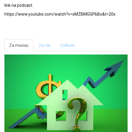
link na podcast:
https://www.youtube.com/watch?v=sMZBMGGPbBo&t=20s
Za mesiac
Za rok
Celkom