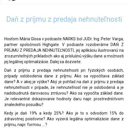
Daň z príjmu z predaja nehnuteľnosti
Hosťom Mária Glosa v podcaste NARKS bol JUDr. Ing. Peter Varga,
partner spoločnosti Highgate. V podcaste rozoberáme DAŇ Z
PRÍJMU Z PREDAJA NEHNUTEĽNOSTI, jej aplikáciu ilustrovanú na
zrozumiteľných príkladoch ako aj príslušnú výšku dane a možnosti
jej legálnej optimalizácie. Ďalej sa dozviete:
Daň z príjmu z predaja nehnuteľnosti pri fyzických osobách,
prípady oslobodenia dane z príjmu. Ako sa vypočítava základ
dane? A v akej je výške? Aký je pohľad na daň z príjmu z predaja
nehnuteľnosti v prípade, že nehnuteľnosť nie je oslobodená a je
nadobudnutá darovacou zmluvou? Ako sa vypočíta základ dane.
Je relevantné dokazovanie hodnoty daru napr. prostredníctvom
znaleckého posudku?
Kedy je daň 19% a kedy 25%? Ako je to s odvodom 15% do
zdravotnej poisťovne? Ako vyzerá legálna optimalizácie dane z
príjmu, napr. formou ....?