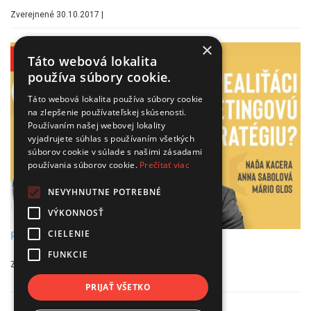
Zverejnené 30.10.2017 |
×
Táto webová lokalita
používa súbory cookie.
Táto webová lokalita používa súbory cookie
na zlepšenie používateľskej skúsenosti.
Používaním našej webovej lokality
vyjadrujete súhlas s používaním všetkých
súborov cookie v súlade s našimi zásadami
používania súborov cookie.
Prečítať viac
NEVYHNUTNE POTREBNÉ
VÝKONNOSŤ
CIELENIE
Potrebujú realiťáci marketingovú stratégiu?
FUNKCIE
Zverejnené 24.04.2023 |
PRIJAŤ VŠETKO