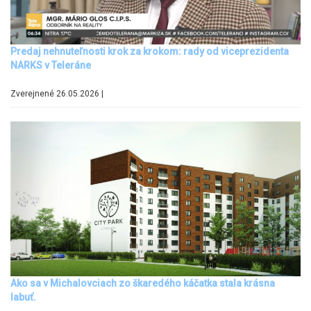
Predaj nehnuteľnosti krok za krokom: rady od viceprezidenta
NARKS v Teleráne
Zverejnené 26.05.2026 |
Ako sa v Michalovciach zo škaredého káčatka stala krásna
labuť.