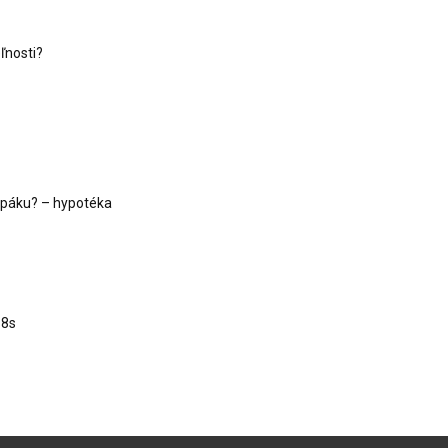
ľnosti?
ú páku? – hypotéka
18s