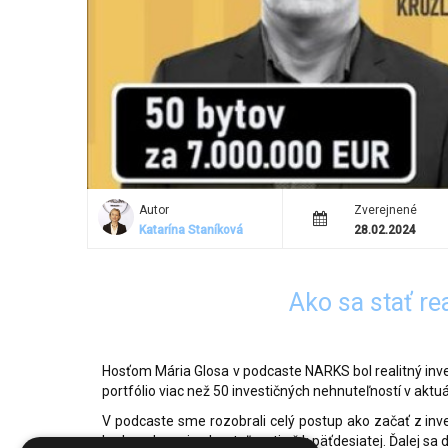
Autor
Zverejnené
Katarína Staníková
28.02.2024
Ako sa stať r
Hosťom Mária Glosa v podcaste NARKS bol realitný inve
portfólio viac než 50 investičných nehnuteľností v aktu
V podcaste sme rozobrali celý postup ako začať z inv
kroku od prvej nehnuteľnosti až k päťdesiatej. Ďalej sa 