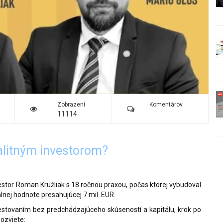
Zobrazení
Komentárov
11114
ealitným investorom?
stor Roman Kružliak s 18 ročnou praxou, počas ktorej vybudoval
álnej hodnote presahujúcej 7 mil. EUR.
estovaním bez predchádzajúceho skúseností a kapitálu, krok po
dozviete: