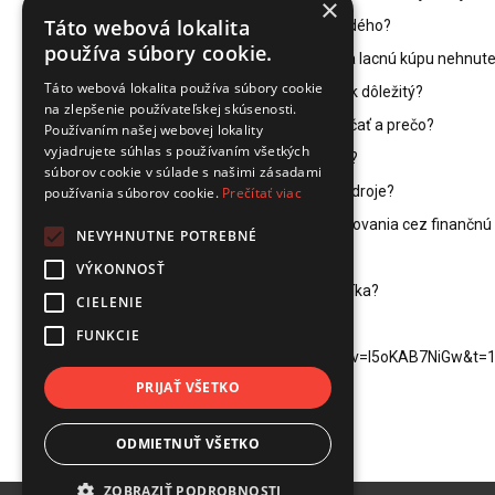
×
Táto webová lokalita
1. Je realitné investovanie pre každého?
používa súbory cookie.
2. Kde sa nachádzajú príležitosti na lacnú kúpu nehnute
Táto webová lokalita používa súbory cookie
3. Prečo je príbeh predávajúcich tak dôležitý?
na zlepšenie používateľskej skúsenosti.
4. Akým druhom nehnuteľnosti začať a prečo?
Používaním našej webovej lokality
vyjadrujete súhlas s používaním všetkých
5. V akých lokalitách začať a prečo?
súborov cookie v súlade s našimi zásadami
6. Odkiaľ a ako získavať finančné zdroje?
používania súborov cookie.
Prečítať viac
7. Aké sú výhody a nástrahy financovania cez finančn
NEVYHNUTNE POTREBNÉ
8. Čo je flipovanie nehnuteľnosti?
VÝKONNOSŤ
9. Ako si vybrať správneho nájomníka?
CIELENIE
link na celý podcast:
FUNKCIE
https://www.youtube.com/watch?v=l5oKAB7NiGw&t=
PRIJAŤ VŠETKO
ODMIETNUŤ VŠETKO
ZOBRAZIŤ PODROBNOSTI