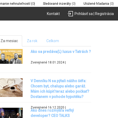
vnanie nehnuteľností (
0
)
Sledované inzeráty
(0)
Uložené hľadania
(0)
Kontakt
Prihlásiť sa | Registrácia
Za mesiac
Za rok
Celkom
Ako sa predáva(L) luxus v Tatrách ?
Zverejnené 18.01.2024 |
V Denníku N sa pýtali nášho šéfa:
Chcem byt, chalupu alebo garáž.
Mám ich kúpiť teraz alebo počkať?
Dostanem v pohode hypotéku?
Zverejnené 16.12.2020 |
Ako dnes rozmýšľa veľký
developer? CEO TALKS