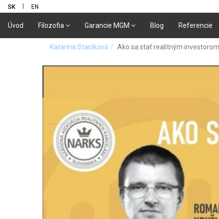
|
SK
EN
Úvod
Filozofia
Garancie MGM
Blog
Referencie
Katarína Staníková
Ako sa stať realitným investoro