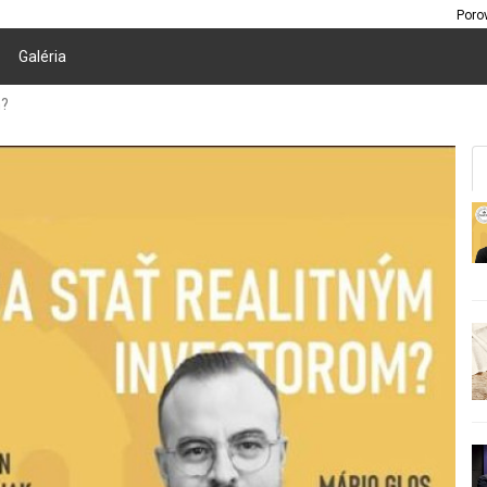
Poro
Galéria
m?