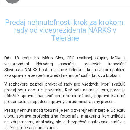
Predaj nehnuteľnosti krok za krokom:
rady od viceprezidenta NARKS v
Teleráne
Dňa 18. mája bol Mário Glos, CEO realitnej skupiny MGM a
viceprezident
Národnej asociácie realitných kancelárií
Slovenska
NARKS hosťom relácie
Teleráno
, kde divákom priblížil,
ako správne a bezpečne predať nehnuteľnosť – krok za krokom.
V rozhovore zazneli praktické rady pre všetkých, ktorí zvažujú
predaj bytu, domu či pozemku. Reč bola najmä o tom, prečo je
dôležité správne nastaviť cenu nehnuteľnosti, pripraviť kvalitnú
prezentáciu a nepodceniť právny ani administratívny proces.
Predaj nehnuteľnosti totiž nie je len o zverejnení inzercie. Dôležitú
úlohu zohráva profesionálna fotografia, marketing, komunikácia
so záujemcami, obhliadky, ale aj bezpečné nastavenie zmlúv a
celého procesu financovania.