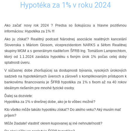
Hypotéka za 1% v roku 2024
Ako začať novy rok 2024 ? Predsa so šokujúcou a hlavne pozitívnou
informáciou: Hypotéka za 1% !!!
Ako ju získať?
Realitný podcast Národnej asociácie realitných kancelárií
Slovenska s Máriom Glosom, viceprezidentom NARKS a šéfom Realitnej
skupiny MGM a s generálnym riaditeľom ŠFRB Ing. Tomášom Lamprechtom,
ktorý od 1.1.2024 zavádza hypotéku s fixným úrok 1% počas celej doby
splatnosti úveru.
V súčasnej dobe zhoršujúcej sa dostupnosti bývania, vysokých úrokových
sadzieb na hypotekárnych úveroch a zároveň s komplikovaným prístupom k
bankovému financovaniu je ŠFRB hypotéka za 1% s fixom až na 40 rokov
ideálnym riešením pre mnohé fyzické osoby.
Ďalej sa dozviete:
Hypotéka za 1% v dnešnej dobe, ako je to vôbec možné?
Kto všetko môže takúto hypotéku získať? Do akého veku? Aký musím mať
príjem?
Môže žiadateľ vlastniť okrem kupovanej aj iné nehnuteľnosti?