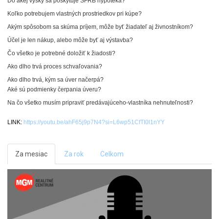
Do akej výšky sa poskytuje ŠFRB hypotéka?
Koľko potrebujem vlastných prostriedkov pri kúpe?
Akým spôsobom sa skúma príjem, môže byť žiadateľ aj živnostníkom?
Účel je len nákup, alebo môže byť aj výstavba?
Čo všetko je potrebné doložiť k žiadosti?
Ako dlho trvá proces schvaľovania?
Ako dlho trvá, kým sa úver načerpá?
Aké sú podmienky čerpania úveru?
Na čo všetko musím pripraviť predávajúceho-vlastníka nehnuteľnosti?
LINK:
https://youtu.be/ahF65j9p7N4?si=L6wp51CfTI0l1nYY
Za mesiac
Za rok
Celkom