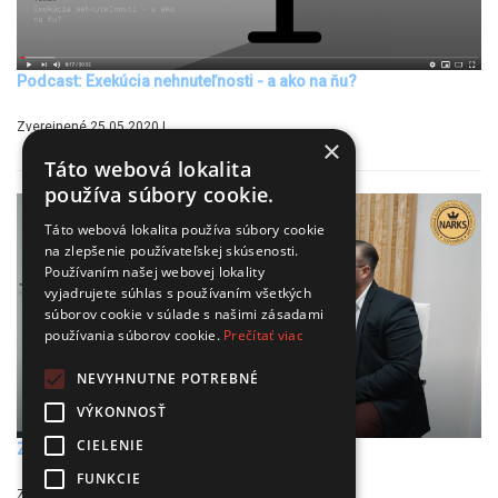
Podcast: Exekúcia nehnuteľnosti - a ako na ňu?
Zverejnené 25.05.2020 |
×
Táto webová lokalita
používa súbory cookie.
Táto webová lokalita používa súbory cookie
na zlepšenie používateľskej skúsenosti.
Používaním našej webovej lokality
vyjadrujete súhlas s používaním všetkých
súborov cookie v súlade s našimi zásadami
používania súborov cookie.
Prečítať viac
NEVYHNUTNE POTREBNÉ
VÝKONNOSŤ
CIELENIE
Zelené strechy a ako využiť ich potenciál
FUNKCIE
Zverejnené 27.08.2024 |