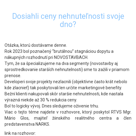
Dosiahli ceny nehnuteľnosti svoje
dno?
Otázka, ktorú dostávame denne.
Rok 2023 bol poznačený “brutálnou” stagnáciou dopytu a
nákupných rozhodnutí pri NOVOSTAVBACH.
Tym, ž
e sa špecializujeme na dva segmenty (novostavby aj
sprostredkovanie starších nehnutelnosti) sme to zažili v priamom
prenose.
Developeri svoje projekty nezlacnili (objektívne často krát nebolo
kde zlacnieť) tak poskytovali len určite marketingové benefity.
Bežní klienti nakupovali skôr
staršie nehnutelnosti, kde nastala
výrazná niekde až
30 % redukcia ceny.
Bol to logicky vývoj. Dnes sledujeme oživenie trhu.
Viac o tejto téme najdete v rozhovore, ktorý poskytol RTVS Mgr.
Mário Glos, majiteľ žiinského realitného centra a člen
predstavenstva NARKS.
link na rozhovor: