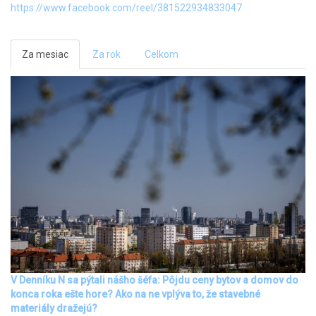
https://www.facebook.com/reel/381522934833047
Za mesiac
Za rok
Celkom
V Denníku N sa pýtali nášho šéfa: Pôjdu ceny bytov a domov do
konca roka ešte hore? Ako na ne vplýva to, že stavebné
materiály dražejú?