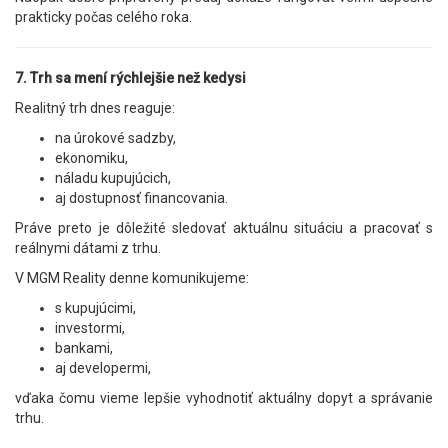
prakticky počas celého roka.
7. Trh sa mení rýchlejšie než kedysi
Realitný trh dnes reaguje:
na úrokové sadzby,
ekonomiku,
náladu kupujúcich,
aj dostupnosť financovania.
Práve preto je dôležité sledovať aktuálnu situáciu a pracovať s
reálnymi dátami z trhu.
V MGM Reality denne komunikujeme:
s kupujúcimi,
investormi,
bankami,
aj developermi,
vďaka čomu vieme lepšie vyhodnotiť aktuálny dopyt a správanie
trhu.