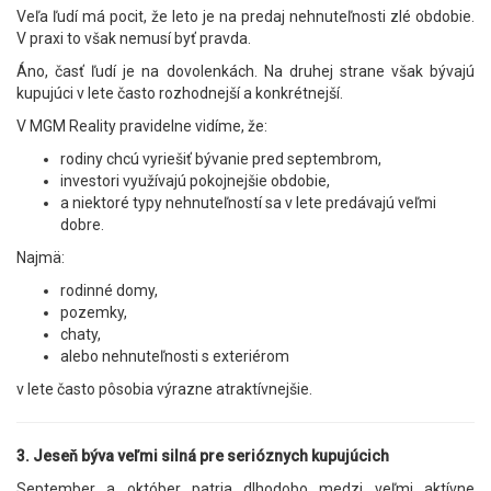
Veľa ľudí má pocit, že leto je na predaj nehnuteľnosti zlé obdobie.
V praxi to však nemusí byť pravda.
Áno, časť ľudí je na dovolenkách. Na druhej strane však bývajú
kupujúci v lete často rozhodnejší a konkrétnejší.
V MGM Reality pravidelne vidíme, že:
rodiny chcú vyriešiť bývanie pred septembrom,
investori využívajú pokojnejšie obdobie,
a niektoré typy nehnuteľností sa v lete predávajú veľmi
dobre.
Najmä:
rodinné domy,
pozemky,
chaty,
alebo nehnuteľnosti s exteriérom
v lete často pôsobia výrazne atraktívnejšie.
3. Jeseň býva veľmi silná pre serióznych kupujúcich
September a október patria dlhodobo medzi veľmi aktívne