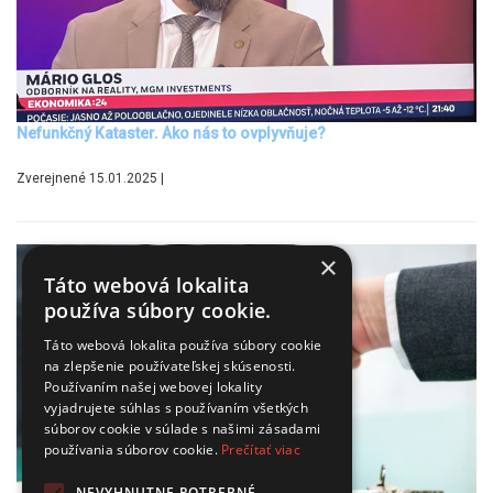
Nefunkčný Kataster. Ako nás to ovplyvňuje?
Zverejnené 15.01.2025 |
×
Táto webová lokalita
používa súbory cookie.
Táto webová lokalita používa súbory cookie
na zlepšenie používateľskej skúsenosti.
Používaním našej webovej lokality
vyjadrujete súhlas s používaním všetkých
súborov cookie v súlade s našimi zásadami
používania súborov cookie.
Prečítať viac
NEVYHNUTNE POTREBNÉ