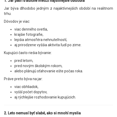
1. Jar patrí tradične medzi najsilnejšie obdobia
Jar býva dlhodobo jedným z najaktívnejších období na realitnom
trhu.
Dôvodov je viac:
viac denného svetla,
krajšie fotografie,
lepšia atmosféra nehnuteľností,
aj prirodzene vyššia aktivita ľudí po zime.
Kupujúci často riešia bývanie:
pred letom,
pred novým školským rokom,
alebo plánujú sťahovanie ešte počas roka.
Práve preto býva na jar:
viac obhliadok,
vyšší počet dopytov,
aj rýchlejšie rozhodovanie kupujúcich.
2. Leto nemusí byť slabé, ako si mnohí myslia