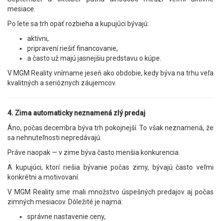
mesiace.
Po lete sa trh opäť rozbieha a kupujúci bývajú:
aktívni,
pripravení riešiť financovanie,
a často už majú jasnejšiu predstavu o kúpe.
V MGM Reality vnímame jeseň ako obdobie, kedy býva na trhu veľa
kvalitných a serióznych záujemcov.
4. Zima automaticky neznamená zlý predaj
Áno, počas decembra býva trh pokojnejší. To však neznamená, že
sa nehnuteľnosti nepredávajú.
Práve naopak — v zime býva často menšia konkurencia.
A kupujúci, ktorí riešia bývanie počas zimy, bývajú často veľmi
konkrétni a motivovaní.
V MGM Reality sme mali množstvo úspešných predajov aj počas
zimných mesiacov. Dôležité je najmä:
správne nastavenie ceny,