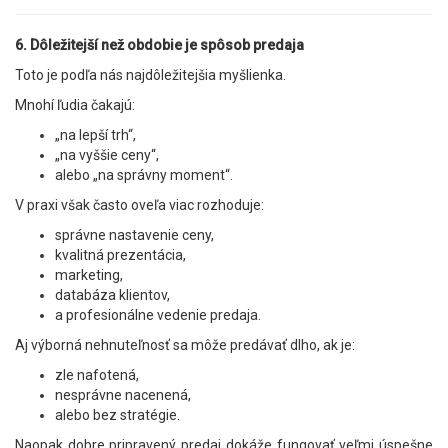
6. Dôležitejší než obdobie je spôsob predaja
Toto je podľa nás najdôležitejšia myšlienka.
Mnohí ľudia čakajú:
„na lepší trh“,
„na vyššie ceny“,
alebo „na správny moment“.
V praxi však často oveľa viac rozhoduje:
správne nastavenie ceny,
kvalitná prezentácia,
marketing,
databáza klientov,
a profesionálne vedenie predaja.
Aj výborná nehnuteľnosť sa môže predávať dlho, ak je:
zle nafotená,
nesprávne nacenená,
alebo bez stratégie.
Naopak dobre pripravený predaj dokáže fungovať veľmi úspešne