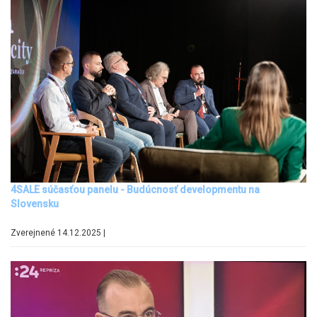
4SALE súčasťou panelu - Budúcnosť developmentu na
Slovensku
Zverejnené 14.12.2025 |