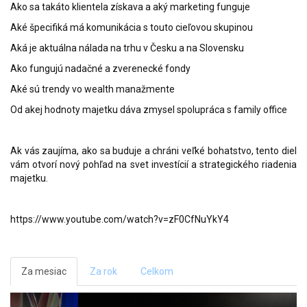
Ako sa takáto klientela získava a aký marketing funguje
Aké špecifiká má komunikácia s touto cieľovou skupinou
Aká je aktuálna nálada na trhu v Česku a na Slovensku
Ako fungujú nadačné a zverenecké fondy
Aké sú trendy vo wealth manažmente
Od akej hodnoty majetku dáva zmysel spolupráca s family office
Ak vás zaujíma, ako sa buduje a chráni veľké bohatstvo, tento diel
vám otvorí nový pohľad na svet investícií a strategického riadenia
majetku.
https://www.youtube.com/watch?v=zF0CfNuYkY4
Za mesiac
Za rok
Celkom