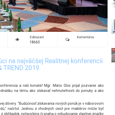
Zobrazení
Komentárov
18660
ci na najväčšej Realitnej konferencii
& TREND 2019
konferencia a náš konateľ Mgr. Mário Glos prijal pozvanie ako
dnášku na tému ako získavať nehnuteľnosti do ponuky a ako
ovej dôvery. "Budúcnosť získavania nových ponúk je v náborovom
edú," načrtol. Jednou z vhodných ciest pre maklérov môže byť
ov z obhliadok, networking či snaha o vybudovanie vlastnej značky