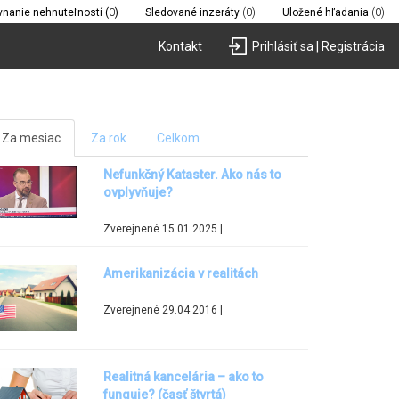
vnanie nehnuteľností (
0
)
Sledované inzeráty
(0)
Uložené hľadania
(0)
Kontakt
Prihlásiť sa | Registrácia
Za mesiac
Za rok
Celkom
Nefunkčný Kataster. Ako nás to
ovplyvňuje?
Zverejnené 15.01.2025 |
Amerikanizácia v realitách
Zverejnené 29.04.2016 |
Realitná kancelária – ako to
funguje? (časť štvrtá)