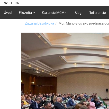
|
SK
EN
Úvod
Filozofia
Garancie MGM
Blog
Referencie
Zuzana Dávidiková
Mgr. Mário Glos ako prednášajúc