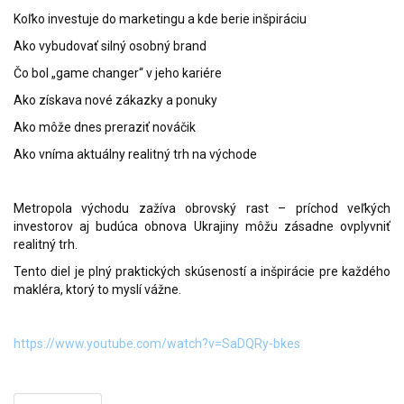
Koľko investuje do marketingu a kde berie inšpiráciu
Ako vybudovať silný osobný brand
Čo bol „game changer“ v jeho kariére
Ako získava nové zákazky a ponuky
Ako môže dnes preraziť nováčik
Ako vníma aktuálny realitný trh na východe
Metropola východu zažíva obrovský rast – príchod veľkých
investorov aj budúca obnova Ukrajiny môžu zásadne ovplyvniť
realitný trh.
Tento diel je plný praktických skúseností a inšpirácie pre každého
makléra, ktorý to myslí vážne.
https://www.youtube.com/watch?v=SaDQRy-bkes