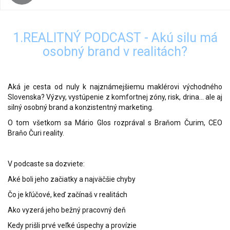
1.REALITNÝ PODCAST - Akú silu má
osobný brand v realitách?
Aká je cesta od nuly k najznámejšiemu maklérovi východného
Slovenska? Výzvy, vystúpenie z komfortnej zóny, risk, drina… ale aj
silný osobný brand a konzistentný marketing.
O tom všetkom sa Mário Glos rozprával s Braňom Čurim, CEO
Braňo Čuri reality.
V podcaste sa dozviete:
Aké boli jeho začiatky a najväčšie chyby
Čo je kľúčové, keď začínaš v realitách
Ako vyzerá jeho bežný pracovný deň
Kedy prišli prvé veľké úspechy a provízie