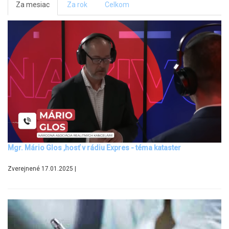
Za mesiac
Za rok
Celkom
Mgr. Mário Glos ,hosť v rádiu Expres - téma kataster
Zverejnené 17.01.2025 |