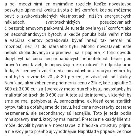
a boli medzi nimi len minimálne rozdiely. Keďže novostavba
poskytuje úplne inú kvalitu života či iný komfort, kde sa môžeme
baviť o zvukovoizolačných vlastnostiach, nižších energetických
nákladoch, svetlotechnických posudzovaniach
či bezproblémovom parkovaní. Je tu teda oveľa vyšší komfort ako
pri secondhandových bytoch, a keďže ponuka bola veľmi nízka
a väčšina klientov potrebovala bývať ihneď, tak nemali inú
možnosť, než ísť do staršieho bytu. Mnoho novostavieb ešte
nebolo skolaudovaných a predávali sa z papiera. Z toho dôvodu
dopyt vyhnal cenu secondhandových nehnuteľností tesne pod
úroveň novostavieb, to nepovažujeme za zdravé. Predpokladáme
teda, že cenový rozdiel medzi novostavbou a starým bytom by
mal byť v rozmedzí 20 až 30 percent, v závislosti od lokality.
Napríklad, ak si zoberieme priemernú cenu v Žiline, kde zaplatíte 2
500 až 3 000 eur za štvorcový meter starého bytu, novostavby by
mali stáť od troch do 3 600 eur. A toto sú tie intervaly, v ktorých by
sme sa mali pohybovať. A, samozrejme, ak klesá cena starších
bytov, tak sa doťahujeme do stavu, keď cena novostavby zostane
nezmenená, ale secondhandy sú lacnejšie. Toto je teda podľa
mňa správny trend, ktorý by mal nastať. Pretože nie každý klient si
môže dovoliť bývanie v novostavbe z hľadiska štruktúry príjmu
a nie vždy je to preňho aj výhodnejšie. Napríklad v prípade, že chce