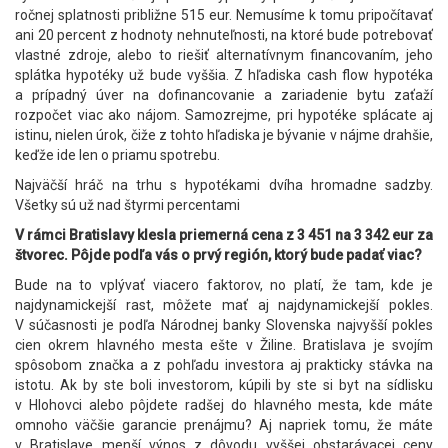
ročnej splatnosti približne 515 eur. Nemusíme k tomu pripočítavať
ani 20 percent z hodnoty nehnuteľnosti, na ktoré bude potrebovať
vlastné zdroje, alebo to riešiť alternatívnym financovaním, jeho
splátka hypotéky už bude vyššia. Z hľadiska cash flow hypotéka
a prípadný úver na dofinancovanie a zariadenie bytu zaťaží
rozpočet viac ako nájom. Samozrejme, pri hypotéke splácate aj
istinu, nielen úrok, čiže z tohto hľadiska je bývanie v nájme drahšie,
keďže ide len o priamu spotrebu.
Najväčší hráč na trhu s hypotékami dvíha hromadne sadzby.
Všetky sú už nad štyrmi percentami
V rámci Bratislavy klesla priemerná cena z 3 451 na 3 342 eur za
štvorec. Pôjde podľa vás o prvý región, ktorý bude padať viac?
Bude na to vplývať viacero faktorov, no platí, že tam, kde je
najdynamickejší rast, môžete mať aj najdynamickejší pokles.
V súčasnosti je podľa Národnej banky Slovenska najvyšší pokles
cien okrem hlavného mesta ešte v Žiline. Bratislava je svojím
spôsobom značka a z pohľadu investora aj prakticky stávka na
istotu. Ak by ste boli investorom, kúpili by ste si byt na sídlisku
v Hlohovci alebo pôjdete radšej do hlavného mesta, kde máte
omnoho väčšie garancie prenájmu? Aj napriek tomu, že máte
v Bratislave menší výnos z dôvodu vyššej obstarávacej ceny