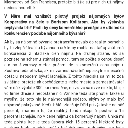
kilometrov od San Francisca, pretože bližšie sú pre nich už nájmy
nedosiahnuteľné.
V Nitre mal vzniknúť pilotný projekt nájomných bytov
Kooperativy na čele s Borisom Kollárom. Ako by výstavba
ovplyvnila trh? Padli by ceny komerčného prenájmu v dôsledku
konkurencie v podobe nájomného bývania?
Ak by sa nájomné bývanie pretransformovalo do reality, pomohlo
by to zlepšiť kvalitu bývania a určite by mohla nastať aj vnútorná
konkurencia z hľadiska cien nájmu. Na druhej strane, ak sa
pozriete na schému štátnej pomoci, tam sa počíta s cenou desať
eur na štvorcový meter, pričom ide o komerčnú cenu nájmu.
Zostáva teda otázka, ak mi zamestnávateľ neposkytne mesačnú
dotáciu, nebudem bývať lacnejšie. Z tohto hľadiska sa mi to zdá
zvláštne, pretože ak dochádzate z iného mesta a zamestnávateľ
vám dá k výplate 300 eur mesačne, no zrazu sa ozve niekto, kto je
vo firme dlhšie a nedostane nič. Vznikne teda isté pnutie, takže si
myslím, že toto nie je najvhodnejší spôsob, akým by malo byť
nájomné pokrývané. Keď už štát zlacňuje DPH pri výstavbe na päť
percent, znamená to, že realitný fond nakúpi či postaví o 15
percent lacnejšie, no v cene nájmu dá komerčný nájom. Uniká mi
teda pointa, kde je teda úspora tých 15 percent? Niektoré byty
v rámci tohto modelu môžu byť dokonca aj drahšie ako byty