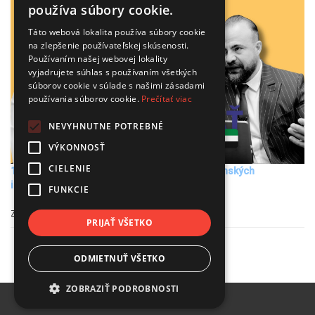
používa súbory cookie.
Táto webová lokalita používa súbory cookie
na zlepšenie používateľskej skúsenosti.
Používaním našej webovej lokality
vyjadrujete súhlas s používaním všetkých
súborov cookie v súlade s našimi zásadami
používania súborov cookie.
Prečítať viac
NEVYHNUTNE POTREBNÉ
VÝKONNOSŤ
CIELENIE
1.REALITNÝ PODCAST - Dubaj: Šanca pre slovenských
investorov
FUNKCIE
Zverejnené 03.09.2025 |
PRIJAŤ VŠETKO
ODMIETNUŤ VŠETKO
ZOBRAZIŤ PODROBNOSTI
COPYRIGHT © 2026 |
REALITYMGM.SK