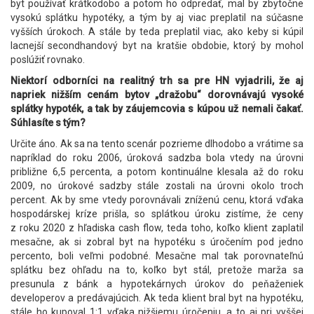
byt používať krátkodobo a potom ho odpredať, mal by zbytočne
vysokú splátku hypotéky, a tým by aj viac preplatil na súčasne
vyšších úrokoch. A stále by teda preplatil viac, ako keby si kúpil
lacnejší secondhandový byt na kratšie obdobie, ktorý by mohol
poslúžiť rovnako.
Niektorí odborníci na realitný trh sa pre HN vyjadrili, že aj
napriek nižším cenám bytov „dražobu“ dorovnávajú vysoké
splátky hypoték, a tak by záujemcovia s kúpou už nemali čakať.
Súhlasíte s tým?
Určite áno. Ak sa na tento scenár pozrieme dlhodobo a vrátime sa
napríklad do roku 2006, úroková sadzba bola vtedy na úrovni
približne 6,5 percenta, a potom kontinuálne klesala až do roku
2009, no úrokové sadzby stále zostali na úrovni okolo troch
percent. Ak by sme vtedy porovnávali zníženú cenu, ktorá vďaka
hospodárskej kríze prišla, so splátkou úroku zistíme, že ceny
z roku 2020 z hľadiska cash flow, teda toho, koľko klient zaplatil
mesačne, ak si zobral byt na hypotéku s úročením pod jedno
percento, boli veľmi podobné. Mesačne mal tak porovnateľnú
splátku bez ohľadu na to, koľko byt stál, pretože marža sa
presunula z bánk a hypotekárnych úrokov do peňaženiek
developerov a predávajúcich. Ak teda klient bral byt na hypotéku,
stále ho kupoval 1:1 vďaka nižšiemu úročeniu, a to aj pri vyššej