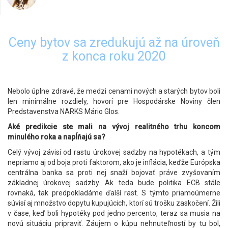
Ceny bytov sa zredukujú až na úroveň
z konca roku 2020
Nebolo úplne zdravé, že medzi cenami nových a starých bytov boli
len minimálne rozdiely, hovorí pre Hospodárske Noviny člen
Predstavenstva NARKS Mário Glos.
Aké predikcie ste mali na vývoj realitného trhu koncom
minulého roka a napĺňajú sa?
Celý vývoj závisí od rastu úrokovej sadzby na hypotékach, a tým
nepriamo aj od boja proti faktorom, ako je inflácia, keďže Európska
centrálna banka sa proti nej snaží bojovať práve zvyšovaním
základnej úrokovej sadzby. Ak teda bude politika ECB stále
rovnaká, tak predpokladáme ďalší rast. S týmto priamoúmerne
súvisí aj množstvo dopytu kupujúcich, ktorí sú trošku zaskočení. Žili
v čase, keď boli hypotéky pod jedno percento, teraz sa musia na
novú situáciu pripraviť. Záujem o kúpu nehnuteľností by tu bol,