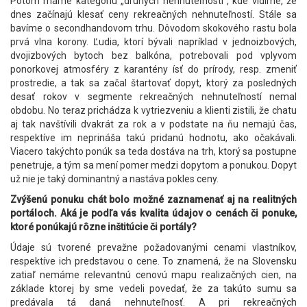
Potom máme kategóriu „druhých nehnuteľností“, kde vidíme, že
dnes začínajú klesať ceny rekreačných nehnuteľností. Stále sa
bavíme o secondhandovom trhu. Dôvodom skokového rastu bola
prvá vlna korony. Ľudia, ktorí bývali napríklad v jednoizbových,
dvojizbových bytoch bez balkóna, potrebovali pod vplyvom
ponorkovej atmosféry z karantény ísť do prírody, resp. zmeniť
prostredie, a tak sa začal štartovať dopyt, ktorý za posledných
desať rokov v segmente rekreačných nehnuteľností nemal
obdobu. No teraz prichádza k vytriezveniu a klienti zistili, že chatu
aj tak navštívili dvakrát za rok a v podstate na ňu nemajú čas,
respektíve im neprináša takú pridanú hodnotu, ako očakávali.
Viacero takýchto ponúk sa teda dostáva na trh, ktorý sa postupne
penetruje, a tým sa mení pomer medzi dopytom a ponukou. Dopyt
už nie je taký dominantný a nastáva pokles ceny.
Zvýšenú ponuku chát bolo možné zaznamenať aj na realitných
portáloch. Aká je podľa vás kvalita údajov o cenách či ponuke,
ktoré ponúkajú rôzne inštitúcie či portály?
Údaje sú tvorené prevažne požadovanými cenami vlastníkov,
respektíve ich predstavou o cene. To znamená, že na Slovensku
zatiaľ nemáme relevantnú cenovú mapu realizačných cien, na
základe ktorej by sme vedeli povedať, že za takúto sumu sa
predávala tá daná nehnuteľnosť. A pri rekreačných