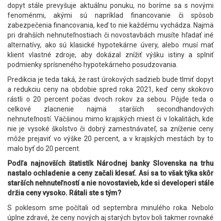
dopyt stále prevyšuje aktuálnu ponuku, no boríme sa s novými
fenoménmi, akými sú napríklad financovanie či spôsob
zabezpečenia financovania, keď to nie každému vychádza. Najmä
pri drahších nehnuteľnostiach či novostavbách musíte hľadať iné
alternatívy, ako sú klasické hypotekárne úvery, alebo musí mať
klient vlastné zdroje, aby dokázal znížiť výšku istiny a splniť
podmienky sprísneného hypotekárneho posudzovania.
Predikcia je teda taká, že rast úrokových sadzieb bude tlmiť dopyt
a redukciu ceny na obdobie spred roka 2021, keď ceny skokovo
rástli o 20 percent počas dvoch rokov za sebou. Pôjde teda o
celkové zlacnenie najmä starších secondhandových
nehnuteľností. Väčšinou mimo krajských miest či v lokalitách, kde
nie je vysoké školstvo či dobrý zamestnávateľ, sa zníženie ceny
môže prejaviť vo výške 20 percent, a v krajských mestách by to
malo byť do 20 percent.
Podľa najnovších štatistík Národnej banky Slovenska na trhu
nastalo ochladenie a ceny začali klesať. Asi sa to však týka skôr
starších nehnuteľností a nie novostavieb, kde si developeri stále
držia ceny vysoko. Rátali ste s tým?
S poklesom sme počítali od septembra minulého roka. Nebolo
úplne zdravé, že ceny nových aj starých bytov boli takmer rovnaké