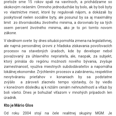
pretože sme 15 rokov spali na vavrínoch, a prichádzame so
skokovým riešením. Omnoho jednoduchšie by bolo, ak by boli byty
vo vlastníctve miest, ktoré by regulovali nájom, a dokázali by
poskytovať nielen sociálne byty, ale posunul by sa aj maximálny
limit zo štvornásobku životného minima, a dorovnalo by sa tých
osem percent životného minima, ako je to pri tomto novom
zákone.
V ideálnom svete by dnes situácii pomohla zmena na legislatívnej,
ale najmä personálnej úrovni z hľadiska získavania povoľovacích
procesov na stavebných úradoch, kde by developer nebol
považovaný za úhlavného nepriateľa, ale, naopak, za subjekt,
ktorý prináša do regiónu možnosti nového bývania, zvyšuje
zamestnanosť, využíva miestnych subdodávateľov a napomáha
lokálnej ekonomike. Zrýchlením procesov a zabráneniu, respektíve
nevytváraniu prieťahov v konaniach by sa podstatne
zvýšilo a zároveň zlacnelo tempo výstavby, čo by viedlo
v konečnom dôsledku aj k nižším cenám nehnuteľností a víťazi by
boli všetci. Dnes je bohužiaľ víťazom v mnohých prípadoch len
úradník.
Kto je Mário Glos
Od roku 2004 stojí na čele realitnej skupiny MGM. Je