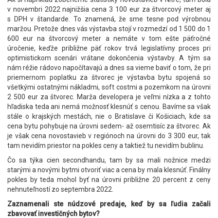
v novembri 2022 najnižšia cena 3 100 eur za štvorcový meter aj
s DPH v štandarde. To znamená, že sme tesne pod výrobnou
maržou. Pretože dnes vás výstavba stojí v rozmedzí od 1 500 do 1
600 eur na štvorcový meter a nemáte v tom ešte päťročné
úročenie, keďže približne päť rokov trvá legislatívny proces pri
optimistickom scenári vrátane dokončenia výstavby. A tým sa
nám réžie rádovo napočítavajú a dnes sa vieme baviť o tom, že pri
priemernom poplatku za štvorec je výstavba bytu spojená so
všetkými ostatnými nákladmi, soft costmi a pozemkom na úrovni
2 500 eur za štvorec. Marža developera je veľmi nízka a z tohto
hľadiska teda ani nemá možnosť klesnúť s cenou. Bavíme sa však
stále o krajských mestách, nie o Bratislave či Košiciach, kde sa
cena bytu pohybuje na úrovni sedem- až osemtisíc za štvorec. Ak
je však cena novostavieb v regiónoch na úrovni do 3 300 eur, tak
tam nevidím priestor na pokles ceny a taktiež tu nevidím bublinu.
Čo sa týka cien secondhandu, tam by sa mali nožnice medzi
starými a novými bytmi otvoriť viac a cena by mala klesnúť. Finálny
pokles by teda mohol byť na úrovni približne 20 percent z ceny
nehnuteľností zo septembra 2022.
Zaznamenali ste núdzové predaje, keď by sa ľudia začali
zbavovať investičných bytov?