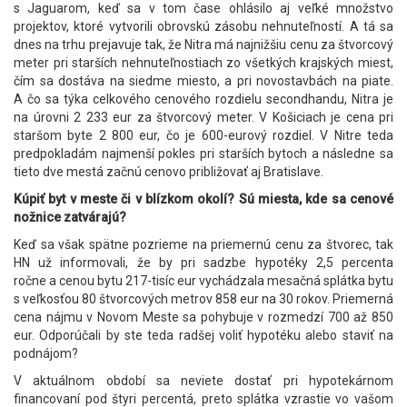
s Jaguarom, keď sa v tom čase ohlásilo aj veľké množstvo
projektov, ktoré vytvorili obrovskú zásobu nehnuteľností. A tá sa
dnes na trhu prejavuje tak, že Nitra má najnižšiu cenu za štvorcový
meter pri starších nehnuteľnostiach zo všetkých krajských miest,
čím sa dostáva na siedme miesto, a pri novostavbách na piate.
A čo sa týka celkového cenového rozdielu secondhandu, Nitra je
na úrovni 2 233 eur za štvorcový meter. V Košiciach je cena pri
staršom byte 2 800 eur, čo je 600-eurový rozdiel. V Nitre teda
predpokladám najmenší pokles pri starších bytoch a následne sa
tieto dve mestá začnú cenovo približovať aj Bratislave.
Kúpiť byt v meste či v blízkom okolí? Sú miesta, kde sa cenové
nožnice zatvárajú?
Keď sa však spätne pozrieme na priemernú cenu za štvorec, tak
HN už informovali, že by pri sadzbe hypotéky 2,5 percenta
ročne a cenou bytu 217-tisíc eur vychádzala mesačná splátka bytu
s veľkosťou 80 štvorcových metrov 858 eur na 30 rokov. Priemerná
cena nájmu v Novom Meste sa pohybuje v rozmedzí 700 až 850
eur. Odporúčali by ste teda radšej voliť hypotéku alebo staviť na
podnájom?
V aktuálnom období sa neviete dostať pri hypotekárnom
financovaní pod štyri percentá, preto splátka vzrastie vo vašom