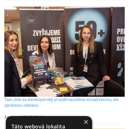
Tam, kde sa developerský projekt nezačína vizualizáciou, ale
správnou otázkou
Zverejnené 27.05.2026 |
×
Táto webová lokalita