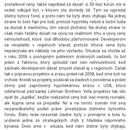
zostatkové ceny, takže napríklad za desať- či 30-tisíc korún ste si
vedeli odkúpiť byt, v ktorom ste dovtedy žili. Tým sa vypredal
štátny bytový fond, a preto nám tie byty dnes chýbajú. Na jednej
strane to bolo fajn pre ľudí, pretože hypotéky neboli a bežní ľudia
sa dostali k vlastníctvu, čím národ zbohatol. Na druhej strane to
však malo fatálny dosah na vývoj na realitnom trhu a vývoj ceny
nehnuteľností, ktoré boli dlhodobo zdeformované. Developerom
sa neoplatilo v regiónoch stavať, pretože trhová cena bytu
nepokrývala ani náklady na jeho výstavbu. Situácia sa otočila až
v roku 2006 s postupným poklesom úrokových sadzieb, čo bol
jeden z faktorov, ktorý spôsobil rast cien nehnuteľností, keď
začínalo developerom dávať zmysel stavať aj v regiónoch. Začali
tak s prípravou projektov a zrazu prišiel rok 2008, keď sme boli na
vrchole. Kreslili sa projekty, podávali sa žiadosti o povolenia a prišiel
strmý pád zapríčinený hypotekárnou krízou v USA, ktorú
odštartoval pád banky Lehman Brothers. Veľa projektov tak išlo
opäť do „šuplíka“, keďže realizačné ceny boli viac-menej rovnaké,
ale kúpna cena sa prepadla. No a na tomto scenári má svoj
nezanedbateľný podiel práve privatizácia štátneho bytového
fondu. Štátu teda nezostali žiadne byty v prenájme a bola tu
urobená jedna zo strategických chýb z hľadiska nájomného
bývania. Dnes sme v situácii, keď nám štátne byty chýbajú,