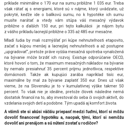
príklade minimálne o 170 eur na sumu približne 1 035 eur. Treba
však rátať aj s energiami, ktoré sú v nájme, ktorý uvádzate, už
pokryté, keďže ide o balíkovú sumu, no k hypotéke ich sumu
musíte narátať a vtedy vám stúpa váš mesačný výdavok
približne o ďalších 150 eur, pri tejto kalkulácii je nájom bytu
z vášho príkladu lacnejší približne o 335 až 485 eur mesačne.
Mladí ľudia by mali rozmýšľať pri kúpe nehnuteľnosti etapovito,
začať s kúpou menšej a lacnejšej nehnuteľnosti a až postupne
„upgradovať“, pretože práve vyššia mesačná spotreba vynaložená
na bývanie môže brzdiť ich rozvoj. Existuje odporúčanie OECD,
ktoré hovorí o tom, že maximum mesačných nákladov na bývanie
by nemalo presiahnuť 35 percent príjmu jednotlivca, respektíve
domácnosti. Takže ak kupujúci zarába napríklad tisíc eur,
maximálne by mal za bývanie zaplatiť 350 eur. Dnes už však
vieme, že na Slovensku je to v kumulatívnej výške takmer 50
percent. To však nie je ideálne, pretože človek následne nemá
dostatok financií na to, aby investoval do seba či svojich aktivít, do
vzdelania svojich detí a podobne. Tým upadá aj komfort života.
A všimli ste si akúsi väčšiu priepasť medzi ľuďmi, ktorí si môžu
dovoliť financovať hypotéku a, naopak, tými, ktorí si nemôžu
dovoliť ani prenájom a sú nútení zostať u rodičov?