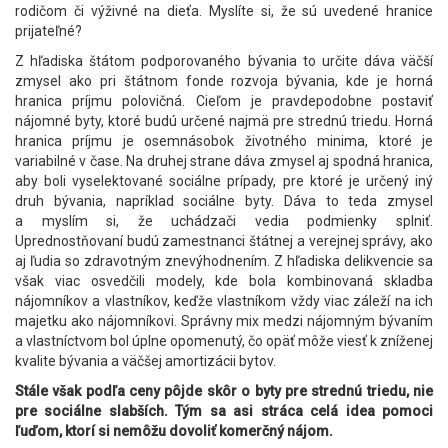
rodičom či výživné na dieťa. Myslíte si, že sú uvedené hranice
prijateľné?
Z hľadiska štátom podporovaného bývania to určite dáva väčší
zmysel ako pri štátnom fonde rozvoja bývania, kde je horná
hranica príjmu polovičná. Cieľom je pravdepodobne postaviť
nájomné byty, ktoré budú určené najmä pre strednú triedu. Horná
hranica príjmu je osemnásobok životného minima, ktoré je
variabilné v čase. Na druhej strane dáva zmysel aj spodná hranica,
aby boli vyselektované sociálne prípady, pre ktoré je určený iný
druh bývania, napríklad sociálne byty. Dáva to teda zmysel
a myslím si, že uchádzači vedia podmienky splniť.
Uprednostňovaní budú zamestnanci štátnej a verejnej správy, ako
aj ľudia so zdravotným znevýhodnením. Z hľadiska delikvencie sa
však viac osvedčili modely, kde bola kombinovaná skladba
nájomníkov a vlastníkov, keďže vlastníkom vždy viac záleží na ich
majetku ako nájomníkovi. Správny mix medzi nájomným bývaním
a vlastníctvom bol úplne opomenutý, čo opäť môže viesť k zníženej
kvalite bývania a väčšej amortizácii bytov.
Stále však podľa ceny pôjde skôr o byty pre strednú triedu, nie
pre sociálne slabších. Tým sa asi stráca celá idea pomoci
ľuďom, ktorí si nemôžu dovoliť komerčný nájom.