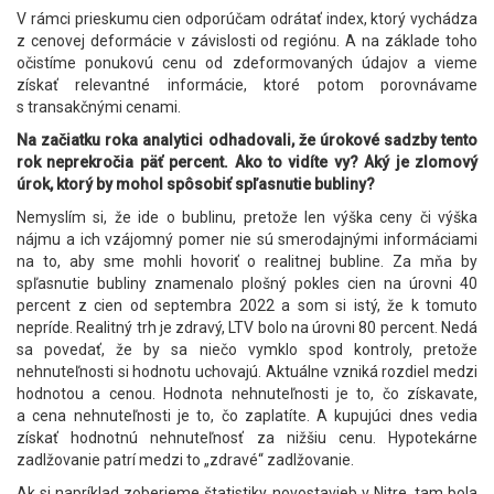
V rámci prieskumu cien odporúčam odrátať index, ktorý vychádza
z cenovej deformácie v závislosti od regiónu. A na základe toho
očistíme ponukovú cenu od zdeformovaných údajov a vieme
získať relevantné informácie, ktoré potom porovnávame
s transakčnými cenami.
Na začiatku roka analytici odhadovali, že úrokové sadzby tento
rok neprekročia päť percent. Ako to vidíte vy? Aký je zlomový
úrok, ktorý by mohol spôsobiť spľasnutie bubliny?
Nemyslím si, že ide o bublinu, pretože len výška ceny či výška
nájmu a ich vzájomný pomer nie sú smerodajnými informáciami
na to, aby sme mohli hovoriť o realitnej bubline. Za mňa by
spľasnutie bubliny znamenalo plošný pokles cien na úrovni 40
percent z cien od septembra 2022 a som si istý, že k tomuto
nepríde. Realitný trh je zdravý, LTV bolo na úrovni 80 percent. Nedá
sa povedať, že by sa niečo vymklo spod kontroly, pretože
nehnuteľnosti si hodnotu uchovajú. Aktuálne vzniká rozdiel medzi
hodnotou a cenou. Hodnota nehnuteľnosti je to, čo získavate,
a cena nehnuteľnosti je to, čo zaplatíte. A kupujúci dnes vedia
získať hodnotnú nehnuteľnosť za nižšiu cenu. Hypotekárne
zadlžovanie patrí medzi to „zdravé“ zadlžovanie.
Ak si napríklad zoberieme štatistiky novostavieb v Nitre, tam bola