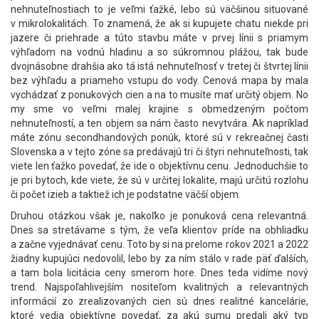
nehnuteľnostiach to je veľmi ťažké, lebo sú väčšinou situované
v mikrolokalitách. To znamená, že ak si kupujete chatu niekde pri
jazere či priehrade a túto stavbu máte v prvej línii s priamym
výhľadom na vodnú hladinu a so súkromnou plážou, tak bude
dvojnásobne drahšia ako tá istá nehnuteľnosť v tretej či štvrtej línii
bez výhľadu a priameho vstupu do vody. Cenová mapa by mala
vychádzať z ponukových cien a na to musíte mať určitý objem. No
my sme vo veľmi malej krajine s obmedzeným počtom
nehnuteľností, a ten objem sa nám často nevytvára. Ak napríklad
máte zónu secondhandových ponúk, ktoré sú v rekreačnej časti
Slovenska a v tejto zóne sa predávajú tri či štyri nehnuteľnosti, tak
viete len ťažko povedať, že ide o objektívnu cenu. Jednoduchšie to
je pri bytoch, kde viete, že sú v určitej lokalite, majú určitú rozlohu
či počet izieb a taktiež ich je podstatne väčší objem.
Druhou otázkou však je, nakoľko je ponuková cena relevantná.
Dnes sa stretávame s tým, že veľa klientov príde na obhliadku
a začne vyjednávať cenu. Toto by si na prelome rokov 2021 a 2022
žiadny kupujúci nedovolil, lebo by za ním stálo v rade päť ďalších,
a tam bola licitácia ceny smerom hore. Dnes teda vidíme nový
trend. Najspoľahlivejším nositeľom kvalitných a relevantných
informácií zo zrealizovaných cien sú dnes realitné kancelárie,
ktoré vedia objektívne povedať, za akú sumu predali aký typ