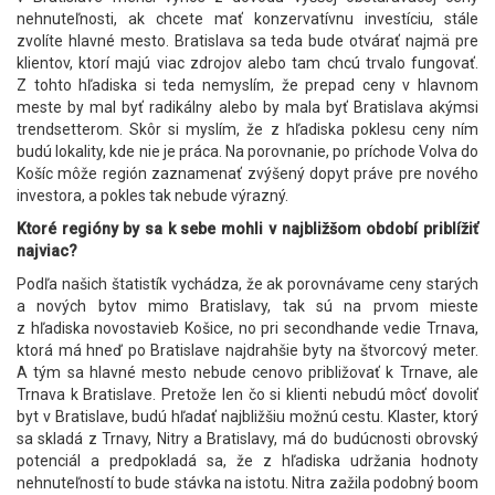
nehnuteľnosti, ak chcete mať konzervatívnu investíciu, stále
zvolíte hlavné mesto. Bratislava sa teda bude otvárať najmä pre
klientov, ktorí majú viac zdrojov alebo tam chcú trvalo fungovať.
Z tohto hľadiska si teda nemyslím, že prepad ceny v hlavnom
meste by mal byť radikálny alebo by mala byť Bratislava akýmsi
trendsetterom. Skôr si myslím, že z hľadiska poklesu ceny ním
budú lokality, kde nie je práca. Na porovnanie, po príchode Volva do
Košíc môže región zaznamenať zvýšený dopyt práve pre nového
investora, a pokles tak nebude výrazný.
Ktoré regióny by sa k sebe mohli v najbližšom období priblížiť
najviac?
Podľa našich štatistík vychádza, že ak porovnávame ceny starých
a nových bytov mimo Bratislavy, tak sú na prvom mieste
z hľadiska novostavieb Košice, no pri secondhande vedie Trnava,
ktorá má hneď po Bratislave najdrahšie byty na štvorcový meter.
A tým sa hlavné mesto nebude cenovo približovať k Trnave, ale
Trnava k Bratislave. Pretože len čo si klienti nebudú môcť dovoliť
byt v Bratislave, budú hľadať najbližšiu možnú cestu. Klaster, ktorý
sa skladá z Trnavy, Nitry a Bratislavy, má do budúcnosti obrovský
potenciál a predpokladá sa, že z hľadiska udržania hodnoty
nehnuteľností to bude stávka na istotu. Nitra zažila podobný boom