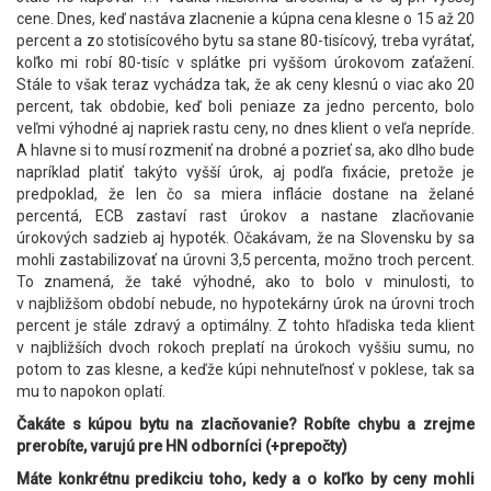
cene. Dnes, keď nastáva zlacnenie a kúpna cena klesne o 15 až 20
percent a zo stotisícového bytu sa stane 80-tisícový, treba vyrátať,
koľko mi robí 80-tisíc v splátke pri vyššom úrokovom zaťažení.
Stále to však teraz vychádza tak, že ak ceny klesnú o viac ako 20
percent, tak obdobie, keď boli peniaze za jedno percento, bolo
veľmi výhodné aj napriek rastu ceny, no dnes klient o veľa nepríde.
A hlavne si to musí rozmeniť na drobné a pozrieť sa, ako dlho bude
napríklad platiť takýto vyšší úrok, aj podľa fixácie, pretože je
predpoklad, že len čo sa miera inflácie dostane na želané
percentá, ECB zastaví rast úrokov a nastane zlacňovanie
úrokových sadzieb aj hypoték. Očakávam, že na Slovensku by sa
mohli zastabilizovať na úrovni 3,5 percenta, možno troch percent.
To znamená, že také výhodné, ako to bolo v minulosti, to
v najbližšom období nebude, no hypotekárny úrok na úrovni troch
percent je stále zdravý a optimálny. Z tohto hľadiska teda klient
v najbližších dvoch rokoch preplatí na úrokoch vyššiu sumu, no
potom to zas klesne, a keďže kúpi nehnuteľnosť v poklese, tak sa
mu to napokon oplatí.
Čakáte s kúpou bytu na zlacňovanie? Robíte chybu a zrejme
prerobíte, varujú pre HN odborníci (+prepočty)
Máte konkrétnu predikciu toho, kedy a o koľko by ceny mohli