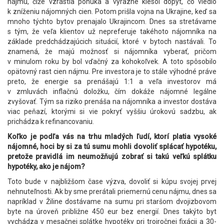
nájmu, čiže vzrástla ponuka a výrazne klesol dopyt, čo viedlo
k zníženiu nájomných cien. Potom prišla vojna na Ukrajine, keď sa
mnoho týchto bytov prenajalo Ukrajincom. Dnes sa stretávame
s tým, že veľa klientov už nepreferuje takéhoto nájomníka na
základe predchádzajúcich situácií, ktoré v bytoch nastávali. To
znamená, že majú možnosť si nájomníka vyberať, pričom
v minulom roku by bol vďačný za kohokoľvek. A toto spôsobilo
opätovný rast cien nájmu. Pre investora je to stále výhodné práve
preto, že energie sa prenášajú 1:1 a veľa investorov má
v zmluvách inflačnú doložku, čím dokáže nájomné legálne
zvyšovať. Tým sa riziko prenáša na nájomníka a investor dostáva
viac peňazí, ktorými si vie pokryť vyššiu úrokovú sadzbu, ak
prichádza k refinancovaniu.
Koľko je podľa vás na trhu mladých ľudí, ktorí platia vysoké
nájomné, hoci by si za tú sumu mohli dovoliť splácať hypotéku,
pretože pravidlá im neumožňujú zobrať si takú veľkú splátku
hypotéky, ako je nájom?
Toto bude v najbližšom čase výzva, dovoliť si kúpu svojej prvej
nehnuteľnosti. Ak by sme prerátali priemernú cenu nájmu, dnes sa
napríklad v Žiline dostávame na sumu pri staršom dvojizbovom
byte na úroveň približne 450 eur bez energií. Dnes takýto byt
vychádza v mesačnej splátke hypotéky pri trojročnej fixácii a 30-