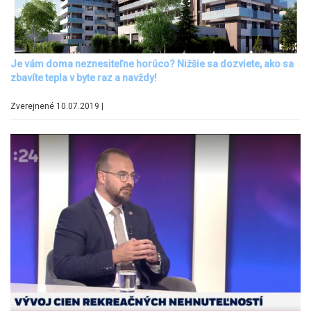
Je vám doma neznesiteľne horúco? Nižšie sa dozviete, ako sa
zbavíte tepla v byte raz a navždy!
Zverejnené 10.07.2019 |