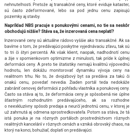
nehnuteľnosti. Pretože aj transakčné ceny, ktoré eviduje kataster,
sú často zdeformované, lebo sa pod jednu cenu zapisujú
pozemky aj stavby.
Napríklad NBS pracuje s ponukovými cenami, no tie sa neskôr
obchodujú nižšie? Stáva sa, že inzerovaná cena neplatí?
Inzerované ceny sú aktuálne rádovo vyššie ako transakčné. Ak sa
bavíme o tom, že predávajúci poskytne vyjednávaciu zľavu, tak sú
to tri či štyri percentá. Ak však klient, naopak, nadhodnotí cenu
a žije v spomienkovom optimizme z minulosti, tak príde k úplnej
deformácii ceny. A preto tie štatistiky nemajú kvalitnú výpovednú
hodnotu, len dokážu monitorovať dynamiku vývoja ceny na
realitnom trhu. No to, že dvojizbový byt sa predáva za takú či
onakú cenu, povedať nevedia. Žiaden portál teda nedokáže
zabrániť cenovej deformácii z pohľadu vlastníka a ponukovej ceny.
Často sa stáva aj to, že deformácia ceny je spôsobená nie úplne
šťastným rozhodnutím predávajúceho, ak sa rozhodne
o neexkluzívny spôsob predaja a neurčí jednotnú cenu, v ktorej je
už zahrnutá aj odmena sprostredkovateľa. Potom sa stáva, že tá
istá ponuka je na rôznych portáloch prostredníctvom rôznych
realitných kancelárií v rôznych cenách a vzniká obrovský chaos, na
ktorý na konci, bohužiaľ, doplatí on predávajúci.