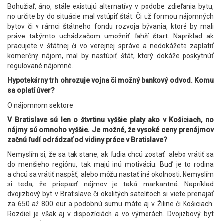
Bohužiaľ, áno, stále existujú alternatívy v podobe zdieľania bytu,
no určite by do situácie mal vstúpiť štát. Či už formou nájomných
bytov či v rámci štátneho fondu rozvoja bývania, ktoré by mali
práve takýmto uchádzačom umožniť ľahší štart. Napríklad ak
pracujete v štátnej či vo verejnej správe a nedokážete zaplatiť
komerčný nájom, mal by nastúpiť štát, ktorý dokáže poskytnúť
regulované nájomné.
Hypotekárny trh ohrozuje vojna či možný bankový odvod. Komu
sa oplatí úver?
O nájomnom sektore
V Bratislave sú len o štvrtinu vyššie platy ako v Košiciach, no
nájmy sú omnoho vyššie. Je možné, že vysoké ceny prenájmov
začnú ľudí odrádzať od vidiny práce v Bratislave?
Nemyslím si, že sa tak stane, ak ľudia chcú zostať alebo vrátiť sa
do menšieho regiónu, tak majú inú motiváciu. Buď je to rodina
a chcú sa vrátiť naspäť, alebo môžu nastať iné okolnosti. Nemyslím
si teda, že priepasť nájmov je taká markantná. Napríklad
dvojizbový byt v Bratislave či okolitých satelitoch si viete prenajať
za 650 až 800 eur a podobnú sumu máte aj v Žiline či Košiciach.
Rozdiel je však aj v dispozíciách a vo výmerách. Dvojizbový byt