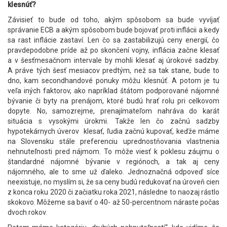
klesnúť?
Závisieť to bude od toho, akým spôsobom sa bude vyvíjať
správanie ECB a akým spôsobom bude bojovať proti inflácii a kedy
sa rast inflácie zastaví. Len čo sa zastabilizujú ceny energií, čo
pravdepodobne príde až po skončení vojny, inflácia začne klesať
a v šesťmesačnom intervale by mohli klesať aj úrokové sadzby.
A práve tých šesť mesiacov predtým, než sa tak stane, bude to
dno, kam secondhandové ponuky môžu klesnúť. A potom je tu
veľa iných faktorov, ako napríklad štátom podporované nájomné
bývanie či byty na prenájom, ktoré budú hrať rolu pri celkovom
dopyte. No, samozrejme, prenajímateľom nahráva do karát
situácia s vysokými úrokmi. Takže len čo začnú sadzby
hypotekárnych úverov klesať, ľudia začnú kupovať, keďže máme
na Slovensku stále preferenciu uprednostňovania vlastnenia
nehnuteľnosti pred nájmom. To môže viesť k poklesu záujmu o
štandardné nájomné bývanie v regiónoch, a tak aj ceny
nájomného, ale to sme už ďaleko. Jednoznačná odpoveď síce
neexistuje, no myslím si, že sa ceny budú redukovať na úroveň cien
z konca roku 2020 či začiatku roka 2021, následne to naozaj rástlo
skokovo. Môžeme sa baviť o 40- až 50-percentnom náraste počas
dvoch rokov.