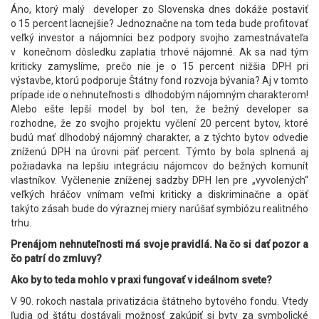
Áno, ktorý malý developer zo Slovenska dnes dokáže postaviť
o 15 percent lacnejšie? Jednoznačne na tom teda bude profitovať
veľký investor a nájomníci bez podpory svojho zamestnávateľa
v konečnom dôsledku zaplatia trhové nájomné. Ak sa nad tým
kriticky zamyslíme, prečo nie je o 15 percent nižšia DPH pri
výstavbe, ktorú podporuje Štátny fond rozvoja bývania? Aj v tomto
prípade ide o nehnuteľnosti s dlhodobým nájomným charakterom!
Alebo ešte lepší model by bol ten, že bežný developer sa
rozhodne, že zo svojho projektu vyčlení 20 percent bytov, ktoré
budú mať dlhodobý nájomný charakter, a z týchto bytov odvedie
zníženú DPH na úrovni päť percent. Týmto by bola splnená aj
požiadavka na lepšiu integráciu nájomcov do bežných komunít
vlastníkov. Vyčlenenie zníženej sadzby DPH len pre „vyvolených“
veľkých hráčov vnímam veľmi kriticky a diskriminačne a opäť
takýto zásah bude do výraznej miery narúšať symbiózu realitného
trhu.
Prenájom nehnuteľnosti má svoje pravidlá. Na čo si dať pozor a
čo patrí do zmluvy?
Ako by to teda mohlo v praxi fungovať v ideálnom svete?
V 90. rokoch nastala privatizácia štátneho bytového fondu. Vtedy
ľudia od štátu dostávali možnosť zakúpiť si byty za symbolické