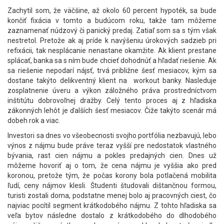
Zachytil som, že väčšine, až okolo 60 percent hypoték, sa bude
končiť fixácia v tomto a budúcom roku, takže tam môžeme
zaznamenať núdzový či panický predaj. Zatiaľ som sa s tým však
nestretol. Pretože ak aj príde k navýšeniu úrokových sadzieb pri
refixácii, tak nesplácanie nenastane okamžite. Ak klient prestane
splácať, banka sa s ním bude chcieť dohodnúť a hľadať riešenie. Ak
sa riešenie nepodarí nájsť, trvá približne šesť mesiacov, kým sa
dostane takýto delikventný klient na workout banky. Nasleduje
zosplatnenie úveru a výkon záložného práva prostredníctvom
inštitútu dobrovoľnej dražby. Celý tento proces aj z hľadiska
zákonných lehôt je ďalších šesť mesiacov. Čiže takýto scenár má
dobeh rok a viac.
Investori sa dnes vo všeobecnosti svojho portfólia nezbavujú, lebo
výnos z nájmu bude práve teraz vyšší pre nedostatok vlastného
bývania, rast cien nájmu a pokles predajných cien. Dnes už
môžeme hovoriť aj o tom, že cena nájmu je vyššia ako pred
koronou, pretože tým, že počas korony bola potlačená mobilita
ľudí, ceny nájmov klesli. Študenti študovali dištančnou formou,
turisti zostali doma, podstatne menej bolo aj pracovných ciest, čo
najviac pocítil segment krátkodobého nájmu. Z tohto hľadiska sa
veľa bytov následne dostalo z krátkodobého do dlhodobého