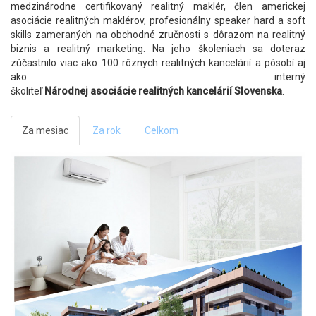
medzinárodne certifikovaný realitný maklér, člen americkej
asociácie realitných maklérov, profesionálny speaker hard a soft
skills zameraných na obchodné zručnosti s dôrazom na realitný
biznis a realitný marketing. Na jeho školeniach sa doteraz
zúčastnilo viac ako 100 rôznych realitných kancelárií a pôsobí aj
ako interný
školiteľ
Národnej
asociácie
realitných
kancelárií
Slovenska
.
Za mesiac
Za rok
Celkom