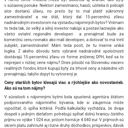
v súčasnej ponuke. Niektorí zamestnanci, hasiči, učitelia či policajti
síce dostanú úľavu, no prečo by to mal platiť súkromný
zamestnávateľ a nie štát, ktorý dal 15-percentnú zľavu
nadnárodným investorom na výstavbu nájomných bytov? Vnímam
to teda tak, že veľký a silný investor nakúpi a postaví lacnejšie ako
všetci ostatní regionálni developeri a prenajímať bude za
komerčnú cenu rovnako ako malí developeri, a dotovať to má tretí
subjekt, zamestnávateľ. Mám teda pocit, že tu mierne uniká
logika. Z akého dôvodu tieto vybrané nadnárodné spoločnosti
dostávajú 15-percentnú zľavu vo forme zníženej DPH, keď sa to
neprejaví v nižšej cene nájmu? Dnes pôsobí na Slovensku viacero
realitných fondov, ktoré kupujú byty za trhové ceny a následne ich
prenajímajú, takýto dopyt tu vytvorený je.
Ceny starších bytov klesajú viac a rýchlejšie ako novostavieb.
Ako sú na tom nájmy?
V súvislosti s nájomnými bytmi bola spustená agentúra štátom
podporovaného nájomného bývania, kde si záujemca môže
vypočítať, či spĺňa kritériá. Podľa kalkulačky vychádza, že dvaja
dospelí s jedným dieťaťom potrebujú spĺňať dolnú hranicu čistého
príjmu vo výške 1 024 eur, pričom horná je 4 040 eur. V príjmoch sú
okrem platu zahrnuté aj rôzne druhy dôchodkov, príspevkov, dávok