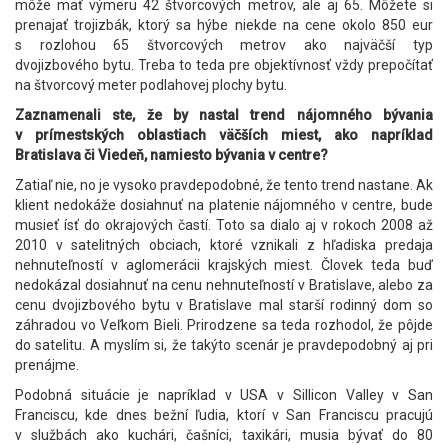
môže mať výmeru 42 štvorcových metrov, ale aj 65. Môžete si
prenajať trojizbák, ktorý sa hýbe niekde na cene okolo 850 eur
s rozlohou 65 štvorcových metrov ako najväčší typ
dvojizbového bytu. Treba to teda pre objektívnosť vždy prepočítať
na štvorcový meter podlahovej plochy bytu.
Zaznamenali ste, že by nastal trend nájomného bývania
v prímestských oblastiach väčších miest, ako napríklad
Bratislava či Viedeň, namiesto bývania v centre?
Zatiaľ nie, no je vysoko pravdepodobné, že tento trend nastane. Ak
klient nedokáže dosiahnuť na platenie nájomného v centre, bude
musieť ísť do okrajových častí. Toto sa dialo aj v rokoch 2008 až
2010 v satelitných obciach, ktoré vznikali z hľadiska predaja
nehnuteľností v aglomerácii krajských miest. Človek teda buď
nedokázal dosiahnuť na cenu nehnuteľností v Bratislave, alebo za
cenu dvojizbového bytu v Bratislave mal starší rodinný dom so
záhradou vo Veľkom Bieli. Prirodzene sa teda rozhodol, že pôjde
do satelitu. A myslím si, že takýto scenár je pravdepodobný aj pri
prenájme.
Podobná situácie je napríklad v USA v Sillicon Valley v San
Franciscu, kde dnes bežní ľudia, ktorí v San Franciscu pracujú
v službách ako kuchári, čašníci, taxikári, musia bývať do 80