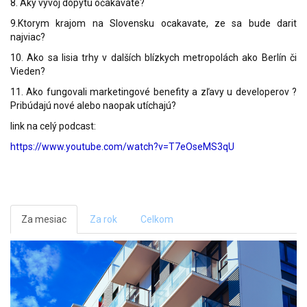
8. Aký vývoj dopytu očakávate?
9.Ktorym krajom na Slovensku ocakavate, ze sa bude darit
najviac?
10. Ako sa lisia trhy v dalších blízkych metropolách ako Berlín či
Vieden?
11. Ako fungovali marketingové benefity a zľavy u developerov ?
Pribúdajú nové alebo naopak utíchajú?
link na celý podcast:
https://www.youtube.com/watch?v=T7eOseMS3qU
Za mesiac
Za rok
Celkom