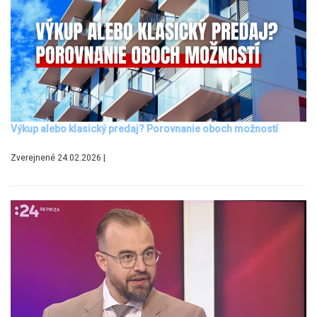
Výkup alebo klasický predaj? Porovnanie oboch možností
Zverejnené 24.02.2026 |