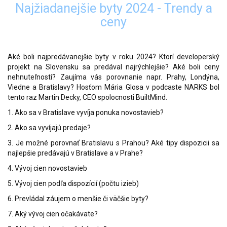
Najžiadanejšie byty 2024 - Trendy a
ceny
Aké boli najpredávanejšie byty v roku 2024? Ktorí developerský
projekt na Slovensku sa predával najrýchlejšie? Aké boli ceny
nehnuteľností? Zaujíma vás porovnanie napr. Prahy, Londýna,
Viedne a Bratislavy? Hosťom Mária Glosa v podcaste NARKS bol
tento raz Martin Decky, CEO spolocnosti BuiltMind.
1. Ako sa v Bratislave vyvíja ponuka novostavieb?
2. Ako sa vyvíjajú predaje?
3. Je možné porovnať Bratislavu s Prahou? Aké tipy dispozicii sa
najlepšie predávajú v Bratislave a v Prahe?
4. Vývoj cien novostavieb
5. Vývoj cien podľa dispozícií (počtu izieb)
6. Prevládal záujem o menšie či väčšie byty?
7. Aký vývoj cien očakávate?