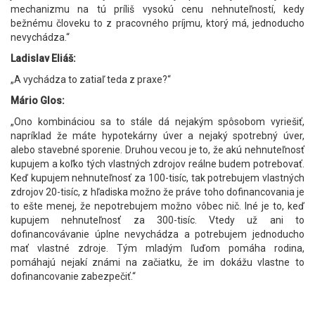
mechanizmu na tú príliš vysokú cenu nehnuteľností, kedy
bežnému človeku to z pracovného príjmu, ktorý má, jednoducho
nevychádza.“
Ladislav Eliáš:
„A vychádza to zatiaľ teda z praxe?“
Mário Glos:
„Ono kombináciou sa to stále dá nejakým spôsobom vyriešiť,
napríklad že máte hypotekárny úver a nejaký spotrebný úver,
alebo stavebné sporenie. Druhou vecou je to, že akú nehnuteľnosť
kupujem a koľko tých vlastných zdrojov reálne budem potrebovať.
Keď kupujem nehnuteľnosť za 100-tisíc, tak potrebujem vlastných
zdrojov 20-tisíc, z hľadiska možno že práve toho dofinancovania je
to ešte menej, že nepotrebujem možno vôbec nič. Iné je to, keď
kupujem nehnuteľnosť za 300-tisíc. Vtedy už ani to
dofinancovávanie úplne nevychádza a potrebujem jednoducho
mať vlastné zdroje. Tým mladým ľuďom pomáha rodina,
pomáhajú nejakí známi na začiatku, že im dokážu vlastne to
dofinancovanie zabezpečiť.“