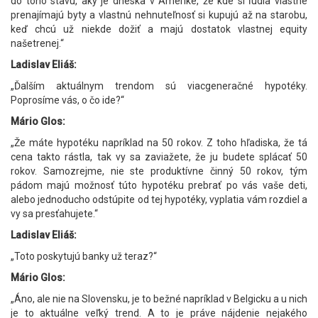
do toho stavu, aký je dneska v Amerike, že kde si ľudia vlastne
prenajímajú byty a vlastnú nehnuteľnosť si kupujú až na starobu,
keď chcú už niekde dožiť a majú dostatok vlastnej equity
našetrenej.“
Ladislav Eliáš:
„Ďalším aktuálnym trendom sú viacgeneračné hypotéky.
Poprosíme vás, o čo ide?“
Mário Glos:
„Že máte hypotéku napríklad na 50 rokov. Z toho hľadiska, že tá
cena takto rástla, tak vy sa zaviažete, že ju budete splácať 50
rokov. Samozrejme, nie ste produktívne činný 50 rokov, tým
pádom majú možnosť túto hypotéku prebrať po vás vaše deti,
alebo jednoducho odstúpite od tej hypotéky, vyplatia vám rozdiel a
vy sa presťahujete.“
Ladislav Eliáš:
„Toto poskytujú banky už teraz?“
Mário Glos:
„Áno, ale nie na Slovensku, je to bežné napríklad v Belgicku a u nich
je to aktuálne veľký trend. A to je práve nájdenie nejakého