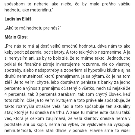
spôsobom to neberie ako niečo, čo by malo preňho väčšiu
hodnotu, ako materiálnu.“
Ladislav Eliáš:
„Akú to má hodnotu pre nás?“
Mário Glos:
„Pre nás to má aj dosť veľkú emočnú hodnotu, dáva nám to ako
keby pocit zázemia, pocit istoty. A toto tak rýchlo nezmeníme. A ja
si nemyslím ani, že by to bolo zlé, že to máme takto. Jednoducho
pokiaľ tie finančné zdroje investujeme rozumne, nie do vlastnej
spotreby, alebo nadspotreby a zoberiem si hypotéku kľudne aj na
druhú nehnuteľnosť, ktorú prenajímam, ja sa pýtam, čo je na tom
zlé? Je to veľmi chytré, lebo dostávam peniaze z banky za jedno
percento a výnos z prenájmu očistený o všetko, nech sú nejaké že
4 percentá, tak 3 percentá zarábam, tak som chytrý človek, keď
toto robím. Čiže ja to veľmi kvitujem a toto práve ale spôsobuje, že
takto rozmýšľa strašne veľa ľudí a toto spôsobuje ten aktuálny
stav, ktorý je tu dneska na trhu. A zase tu máme ešte ďalšiu takú
vec, ktorá je celkom zaujímavá, že veľa klientov dneska nemá v
podstate ani čo kúpiť, nemá na výber, že vyslovene sa vykupujú
nehnuteľnosti, ktoré stáli dlhšie v ponuke. Hlavne sme to videli