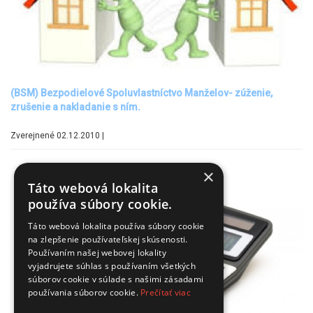
(BSM) Bezpodielové Spoluvlastníctvo Manželov- zúženie,
zrušenie a nakladanie s ním.
Zverejnené 02.12.2010 |
×
Táto webová lokalita
používa súbory cookie.
Táto webová lokalita používa súbory cookie
na zlepšenie používateľskej skúsenosti.
Používaním našej webovej lokality
vyjadrujete súhlas s používaním všetkých
súborov cookie v súlade s našimi zásadami
používania súborov cookie.
Prečítať viac