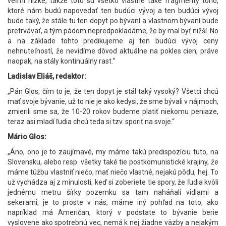
veľmi nízke, takže toto sú všetko vlastne také fragmenty toho,
ktoré nám budú napovedať ten budúci vývoj a ten budúci vývoj
bude taký, že stále tu ten dopyt po bývaní a vlastnom bývaní bude
pretrvávať, a tým pádom nepredpokladáme, že by mal byť nižší. No
a na základe tohto predikujeme aj ten budúci vývoj ceny
nehnuteľností, že nevidíme dôvod aktuálne na pokles cien, práve
naopak, na stály kontinuálny rast.“
Ladislav Eliáš, redaktor:
„Pán Glos, čím to je, že ten dopyt je stál taký vysoký? Všetci chcú
mať svoje bývanie, už to nie je ako kedysi, že sme bývali v nájmoch,
zmierili sme sa, že 10-20 rokov budeme platiť niekomu peniaze,
teraz asi mladí ľudia chcú teda si tzv. sporiť na svoje.“
Mário Glos:
„Áno, ono je to zaujímavé, my máme takú predispozíciu tuto, na
Slovensku, alebo resp. všetky také tie postkomunistické krajiny, že
máme túžbu vlastniť niečo, mať niečo vlastné, nejakú pôdu, hej. To
už vychádza aj z minulosti, keď si zoberiete tie spory, že ľudia kvôli
jednému metru šírky pozemku sa tam naháňali vidlami a
sekerami, je to proste v nás, máme iný pohľad na toto, ako
napríklad má Američan, ktorý v podstate to bývanie berie
vyslovene ako spotrebnú vec, nemá k nej žiadne väzby a nejakým