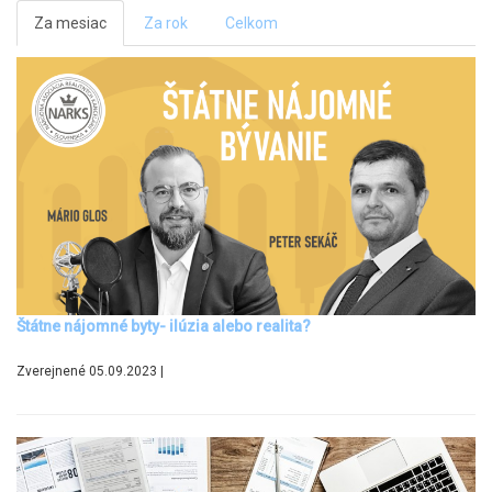
Za mesiac
Za rok
Celkom
Štátne nájomné byty- ilúzia alebo realita?
Zverejnené 05.09.2023 |