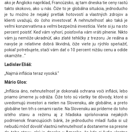
ako je Anglicko napríklad, Francúzsko, aj tam dneska tie ceny rastú
takto skokovo, ako u nás. Čiže to je globálna situácia, jednoducho
je tu možno že nejaký pretlak hotovostí a vlastných zdrojov a
klienti uvažujú, do čoho investovať. A nehnuteľnosť ako taká je
veľmi konzervatívna a veľmi bezpečná investícia. Viete si ju na sto
percent poistiť. Keď vám vyhorí, poisťovňa vám vráti plnenie. Nikto
vám ju nemôže ukradnúť, ako zlaté tehličky z trezoru. Je reálna a
navyše je relatívne dobrá likvidná, čiže viete ju rýchlo speňažiť,
pokiaľ potrebujete, stačí vám dať o 10 percent nižšiu cenu a odíde
okamžite...“
Ladislav Eliáš:
„Najmä inflácia teraz vysoká.“
Mário Glos:
„Inflácia áno, nehnuteľnosť je dokonalá ochrana voči inflácii, lebo
priamo úmerne ju odráža. Čiže toto sú všetky tie dôvody, ktoré si
uvedomujú investori a nielen na Slovensku, ale globálne, a preto
globálne ten trh s cenami rastie. Na Slovensku asi prídeme do toho
istého stavu a režimu aj z hľadiska sprísňovania nejakých
podmienok financujúcich bánk, že jednoducho mladí ľudia si už
nebudú môcť dovoliť vlastnú nehnuteľnosť a dostaneme sa presne