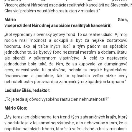
Viceprezident Národnej asociácie realitných kancelárií na Slovensku 
Glos vidí problém neustáleho rastu cien v minulosti.“
Mário Glos,
viceprezident Národnej asociácie realitných kancelárií:
„Bol vypredaný slovenský bytový fond. To sa reálne udialo. Aj moji
rodičia mali možnosť a odkúpili si byt za nejaké zostatkovú
hodnotu, ako aj tisíce iných ľudí, a tým pádom sa spôsobilo
jednoducho to, že bytový fond nezostal mestám a obciam, štátu,
ale skončil v súkromnom vlastníctve. A celé to nastavenie
jednoducho bolo také, že tým, že sa kupovalo za dumpingové
ceny, neexistovala tu protiváha, nebolo tu nejaké hypotekárne
financovanie a podobne, tak to spôsobilo veľmi nízke ceny
nehnuteľností v porovnaní so zahraničnými západnými krajinami.“
Ladislav Eliáš, redaktor:
„To je teda aj dôvod vysokého rastu cien nehnuteľností?“
Mário Glos:
„My teraz len dobiehame ten trend tých zahraničných krajín, ktorý
v podstate je v tej samotnej výstavbe, a to nehovoriac o tom, že aj
napríklad na takých trhoch, ktoré sú veľmi drahé a boli v minulosti,