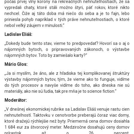
počas prvej vlny korony na rekreačných nehnuteľnostiach, že sa
vypredali chaty, ktoré stáli možno štyri, päť rokov, ktoré nikto
nechcel. Čiže aj táto doba má niečo do seba a je to fajn, lebo
priniesla pohyb napríklad v tých práve nehnuteľnostiach, o ktoré
nebol veľký záujem v minulosti.“
Ladislav Eliáš:
„Dokedy bude tento stav, vieme to predpovedať? Hovorí sa o aj o
nájomných bytoch, o pripravovaných zákonoch, o výstavbe
nájomných bytov. Toto by zamiešalo karty?“
Mário Glos:
„Ja si myslím, že áno, ale z hľadiska tej komplikovanej štruktúry
výstavby nájomných bytov, tým, že vieme ako to funguje, vidíme
do tých procesov a navyše vidíme do toho, ako dneska nie sú
materiály, ako nie sú ľudia, tak pre mňa je to science fiction.“
Moderátor:
„V dnešnej ekonomickej rubrike sa Ladislav Eliáš venuje rastu cien
nehnuteľností. Taktovku v cenotvorbe preberajú čoraz viac domy,
ktoré dražejú rýchlejšie než byty. Priemerná cena domov dosiahla
1 684 eur za štvorcový meter. Medziročne dosahujú ceny domov
prírastok až o 26 percent.