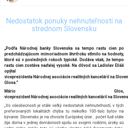
Nedostatok ponuky nehnuteľností na
strednom Slovensku
„Podľa Národnej banky Slovenska sa tempo rastu cien po
predchádzajúcom mimoriadnom štvrťroku stlmilo na hodnoty,
ktoré sú v posledných rokoch typické. Dodáva však, že tempo
rastu cien zostáva naďalej vysoké. Na dôvod sa Ladislav Eliáš
opýtal
viceprezidenta Národnej asociácie realitných kancelárií na Slove
Glosa.“
Mário Glos,
viceprezident Národnej asociácie realitných kancelárií na Sloven
„Vo všeobecnosti je stále veľký nedostatok nehnuteľností, v tých
preferovaných lokalitách chýba tu niekoľko 100-tisíc bytov na
bývanie. Slovensko je na chvoste Európskej únie... počet ľudí stále
žije doma v jednej domácnosti spolu so svojimi rodičmi, úroky sú