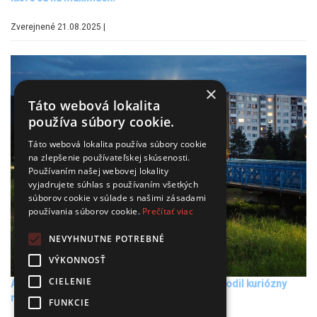
Zverejnené 21.08.2025 |
×
Táto webová lokalita
používa súbory cookie.
Táto webová lokalita používa súbory cookie
na zlepšenie používateľskej skúsenosti.
Používaním našej webovej lokality
vyjadrujete súhlas s používaním všetkých
súborov cookie v súlade s našimi zásadami
používania súborov cookie.
Prečítať viac
NEVYHNUTNE POTREBNÉ
VÝKONNOSŤ
CIELENIE
Ako vyšachovať developera? Vo Svidníku sa zrodil kuriózny
nápad stavať svojpomocne.
FUNKCIE