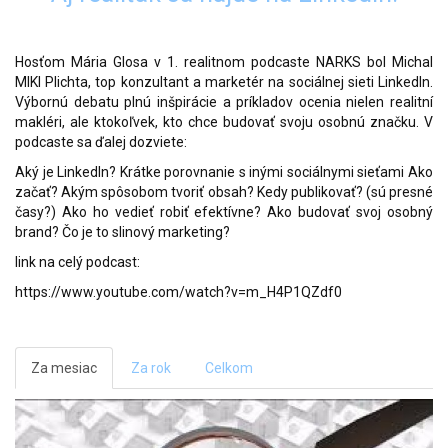
Hosťom Mária Glosa v 1. realitnom podcaste NARKS bol Michal
MIKI Plichta, top konzultant a marketér na sociálnej sieti LinkedIn.
Výbornú debatu plnú inšpirácie a príkladov ocenia nielen realitní
makléri, ale ktokoľvek, kto chce budovať svoju osobnú značku. V
podcaste sa ďalej dozviete:
Aký je LinkedIn? Krátke porovnanie s inými sociálnymi sieťami Ako
začať? Akým spôsobom tvoriť obsah? Kedy publikovať? (sú presné
časy?) Ako ho vedieť robiť efektívne? Ako budovať svoj osobný
brand? Čo je to slinový marketing?
link na celý podcast:
https://www.youtube.com/watch?v=m_H4P1QZdf0
Za mesiac
Za rok
Celkom