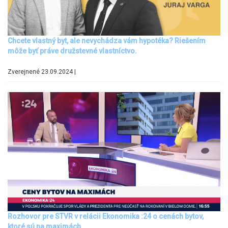
Chcete vlastný byt, ale nevychádza vám hypotéka? Riešením
môže byť práve družstevné vlastníctvo.
Zverejnené 23.09.2024 |
Rozhovor pre STVR v relácii Ekonomika :24 o cenách bytov,
ktoré sú na maximách.