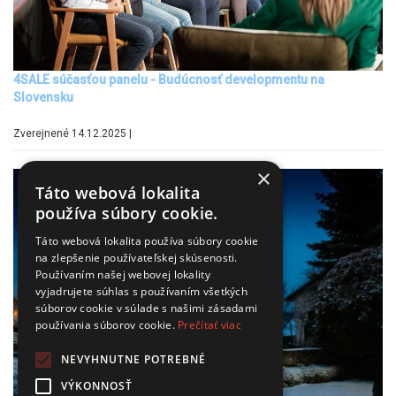
4SALE súčasťou panelu - Budúcnosť developmentu na
Slovensku
Zverejnené 14.12.2025 |
×
Táto webová lokalita
používa súbory cookie.
Táto webová lokalita používa súbory cookie
na zlepšenie používateľskej skúsenosti.
Používaním našej webovej lokality
vyjadrujete súhlas s používaním všetkých
súborov cookie v súlade s našimi zásadami
používania súborov cookie.
Prečítať viac
NEVYHNUTNE POTREBNÉ
VÝKONNOSŤ