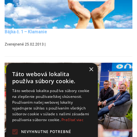
Bájka č. 1 – Klamanie
Zverejnené 25.02.2013 |
×
Táto webová lokalita
používa súbory cookie.
Táto webová lokalita používa súbory cookie
na zlepšenie používateľskej skúsenosti.
Používaním našej webovej lokality
vyjadrujete súhlas s používaním všetkých
súborov cookie v súlade s našimi zásadami
používania súborov cookie.
Prečítať viac
NEVYHNUTNE POTREBNÉ