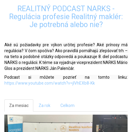
REALITNÝ PODCAST NARKS -
Regulácia profesie Realitný maklér:
Je potrebná alebo nie?
Aké sú požiadavky pre výkon určitej profesie? Aké prínosy má 
regulácia? V čom spočíva? Ako pravidlá pomáhajú zlepšovať trh – 
na tieto a podobné otázky odpovedá a poukazuje 8. diel podcastu 
NARKS o regulácii. K téme sa vyjadruje viceprezident NARKS Mário 
Glos a prezident NARKS Ján Palenčár.
Podcast si môžete pozrieť na tomto linku: 
https://www.youtube.com/watch?v=jlVhEXb8-Kk
Za mesiac
Za rok
Celkom