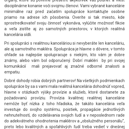
disciplinárne konanie voči svojmu členovi. Vami vybrané kancelárie
minimálne raz pred začatím spolupráce kontaktujte osobne
priamo na adrese ich pôsobenia. Overíte si tak miesto, kde
sprostredkovateľ svoju činnosť vykonáva, vylúčite možnosť fikcie
a veľa zistíte aj zo samotných priestorov, v ktorých realitná
kancelária sídli.
Pri spolupráci s realitnou kanceláriou si nevyberáte len kanceláriu,
ale aj samotného makléra. Spolupráca je hlavne o dôvere, v tomto
ohľade sa najlepšie spolupracuje s niekým, kto vám je dobre
známy, alebo vám bol odporučený. Dobrí makléri by pri svojej
komunikácií mali prejavovať aj značné odborné znalosti a
empatiu.
Dobré dohody robia dobrých partnerov! Na všetkých podmienkach
spolupráce by sa s vami mala realitná kancelária dohodnúť vopred,
hlavne v otázkach výšky provízie a služieb, ktoré dostanete za
požadovanú províziu. Provízia kvalitnej realitnej kancelárie
nemôže byť nízka z toho hľadiska, že takáto kancelária veľa
investuje do svojho systému, poistiek, propagácie jednotlivých
nehnuteľností, do vzdelávania svojich ľudí a v neposlednom rade
do adekvátneho ohodnotenia maklérov a „obslužného personálu“,
preto lebo kvalitných a spoľahlivých ľudí treba vedieť v dnešnej