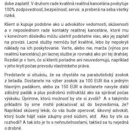
dobe zaplatiť. V druhom rade kvalitná realitná kancelária poskytuje
100% zodpovednosť, bezpečnosť, servis a preberá na seba všetky
riziká.
Klient si kupuje podobne ako u advokátov vedomosti, skúsenosti
a v neposlednom rade kontakty realitnej kancelárie, ktoré mu
v konečnom dôsledku môžu ušetriť podstatne viac, ako jej zaplatí
na provízii. Lacné služby nemôžu byť kvalitné, lebo by nepokryli
náklady na ich poskytovanie. Verte, alebo nie, marža (výnos pre
realitnú kanceláriu) pri lacnej službe je rovnaká ako pri tej drahšej.
Rozdiel je v tom, čo si klienti poriadne ani neuvedomujú, napríklad
v jeho krytí počas prevodu vlastníckeho práva.
Predstavte si situáciu, že sa chystáte na parašutistický zoskok
z lietadla. Dostanete na výber zoskok za 100 EUR iba s jedným
hlavným padákom, alebo za 150 EUR a dostanete navyše ďalší
záložný padák a plus podrobnú inštruktáž ako sa správať počas
výskoku. Úprimne, ktorú možnosť by ste si zvolili? A s takýmito
príkladmi by sme mohli pokračovať až do bezvedomia, že?
Napríklad skúsený lekár, čo vás bude operovať, šikovný advokát,
ktorý bude hájiť vaše záujmy pred súdom, atď. Ako by ste sa
rozhodli? A tak isto je to s nehnuteľnosťami, taktiež sa tu nejedná
o drobné.