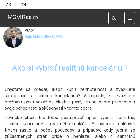
|
SK
EN
Mário Glos
Ako si vybrať realitnú kanceláriu ?
MGM Reality
Toggle
Toggl
navigation
naviga
Autor
Mgr. Mário Glos C.I.P.S.
Ako si vybrať realitnú kanceláriu ?
Chystáte sa predať, alebo kúpiť nehnuteľnosť a zvažujete
spoluprácu s realitnou kanceláriou? V prípade, že zvažujete
možnosť postupovať na vlastnú päsť, treba dobre prehodnotiť
svoje schopnosti a skúsenosti v tomto obore.
Rovnako obozretne treba postupovať aj pri výbere samotnej
realitnej kancelárie a realitného makléra. S rastúcim realitným
trhom rastie aj počet podvodov a prípadov, kedy jedna zo
zúčastnených strán príde o peniaze, alebo o samotnú