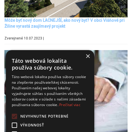
Môže byť nový dom LACNEJŠÍ, ako nový byt? V obci Višňové pri
Žiline vyrastá zaujímavý projekt
Zverejnené 10.07.2023 |
×
Táto webová lokalita
používa súbory cookie.
Táto webová lokalita používa súbory cookie
na zlepšenie používateľskej skúsenosti.
Používaním našej webovej lokality
vyjadrujete súhlas s používaním všetkých
súborov cookie v súlade s našimi zásadami
používania súborov cookie.
Prečítať viac
NEVYHNUTNE POTREBNÉ
VÝKONNOSŤ