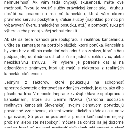
nehnuteľnosť. Ak vám teda chýbajú skúsenosti, máte dve
možnosti. Prvou je využiť služby právnickej kancelárie, druhou
obrátiť sa priamo na realitnú kanceláriu, ktorá vám okrem
právneho servisu poskytne aj ďalšie služby (napríklad pomoc pri
vybavovaní úveru, znaleckého posudku, atď.) a pomocnú ruku pri
výbere alebo predaji vašej nehnuteľnosti.
Ak ste sa teda rozhodli pre spoluprácu s realitnou kanceláriou,
určite sa zamerajte na portfólio služieb, ktoré ponúka. Kancelária
by vám bez otáľania mala dať nahliadnuť do zmluvy, ktorú s ňou
podpisujete, odhliadnuc od toho, či sa jedná o exkluzívnu, alebo
neexkluzívnu zmluvu. Pri výbere je potrebné dať aj na
odporúčanie známych, ktorí už majú s niektorou z realitných
kancelárií skúsenosti.
Jedným z faktorov, ktoré poukazujú na schopnosť
sprostredkovateľa orientovať sa v daných veciach, je aj to, ako dlho
pôsobí na trhu. V neposlednej rade zvažujte hlavne spoluprácu s
kanceláriami, ktoré sú členmi NARKS (Národná asociácia
realitných kancelárií Slovenska), svojím členstvom potvrdzujú
pravidelné vzdelávanie, akceptovanie etického kódexu a stanov
organizácie, Sú povinne poistené a predsa keď nastane nejaký
problém alebo ste nespokojní, môžete sa obrátiť na jej dozorné
orgány, ktoré sú povinné prešetriť akýkoľvek váš podnet a viesť