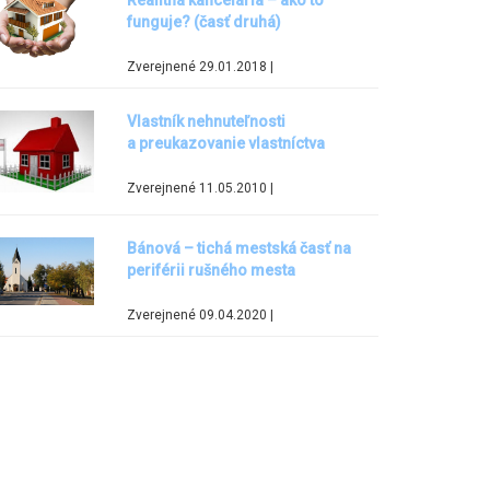
Realitná kancelária – ako to
funguje? (časť druhá)
Zverejnené 29.01.2018 |
Vlastník nehnuteľnosti
a preukazovanie vlastníctva
Zverejnené 11.05.2010 |
Bánová – tichá mestská časť na
periférii rušného mesta
Zverejnené 09.04.2020 |