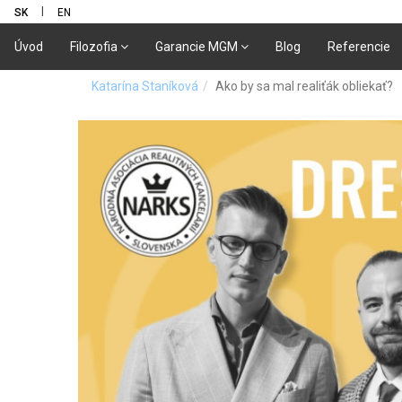
|
SK
EN
Úvod
Filozofia
Garancie MGM
Blog
Referencie
Katarína Staníková
Ako by sa mal realiťák obliekať?