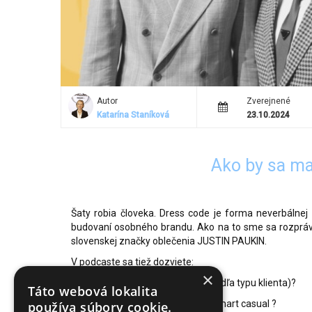
Autor
Zverejnené
Katarína Staníková
23.10.2024
Ako by sa mal
Šaty robia človeka. Dress code je forma neverbálnej
budovaní osobného brandu. Ako na to sme sa rozpr
slovenskej značky oblečenia JUSTIN PAUKIN.
V podcaste sa tiež dozviete:
×
Ako by sa mal realiťák obliekať (podľa typu klienta)?
Táto webová lokalita
Aký je rozdiel medzi Business a Smart casual ?
používa súbory cookie.