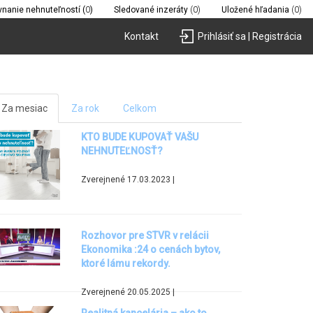
vnanie nehnuteľností (
0
)
Sledované inzeráty
(0)
Uložené hľadania
(0)
Kontakt
Prihlásiť sa | Registrácia
Za mesiac
Za rok
Celkom
KTO BUDE KUPOVAŤ VAŠU
NEHNUTEĽNOSŤ?
Zverejnené 17.03.2023 |
Rozhovor pre STVR v relácii
Ekonomika :24 o cenách bytov,
ktoré lámu rekordy.
Zverejnené 20.05.2025 |