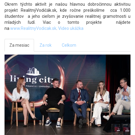
Okrem týchto aktivít je našou hlavnou dobročinnou aktivitou
projekt RealitnýVodičák.sk, kde ročne preškolíme cca 1.000
študentov a jeho cieľom je zvyšovanie realitnej gramotnosti u
mladých ľudí. Viac o tomto projekte nájdete
na
www.RealitnyVodicak.sk
.
Video ukážka
Za mesiac
Za rok
Celkom