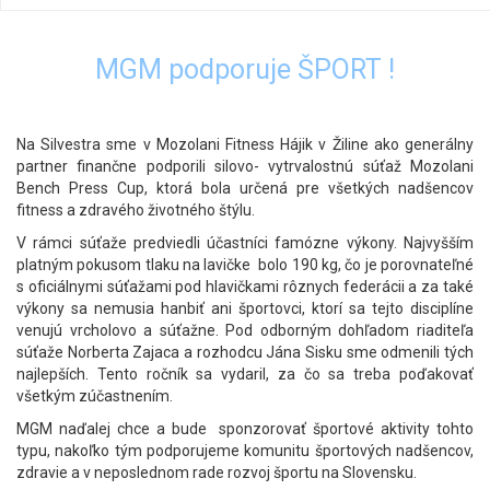
MGM podporuje ŠPORT !
Na Silvestra sme v Mozolani Fitness Hájik v Žiline ako generálny
partner finančne podporili silovo- vytrvalostnú súťaž Mozolani
Bench Press Cup, ktorá bola určená pre všetkých nadšencov
fitness a zdravého životného štýlu.
V rámci súťaže predviedli účastníci famózne výkony. Najvyšším
platným pokusom tlaku na lavičke bolo 190 kg, čo je porovnateľné
s oficiálnymi súťažami pod hlavičkami rôznych federácii a za také
výkony sa nemusia hanbiť ani športovci, ktorí sa tejto disciplíne
venujú vrcholovo a súťažne. Pod odborným dohľadom riaditeľa
súťaže Norberta Zajaca a rozhodcu Jána Sisku sme odmenili tých
najlepších. Tento ročník sa vydaril, za čo sa treba poďakovať
všetkým zúčastnením.
MGM naďalej chce a bude sponzorovať športové aktivity tohto
typu, nakoľko tým podporujeme komunitu športových nadšencov,
zdravie a v neposlednom rade rozvoj športu na Slovensku.