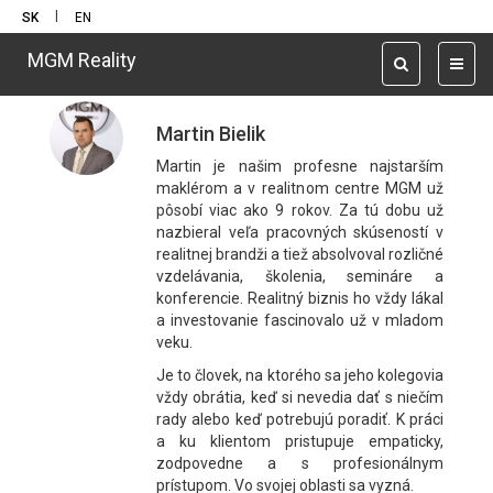
|
SK
EN
Maklér - MGM ŽILINA
MGM Reality
Toggle
Toggl
navigation
naviga
Martin Bielik
Martin je našim profesne najstarším
maklérom a v realitnom centre MGM už
pôsobí viac ako 9 rokov. Za tú dobu už
nazbieral veľa pracovných skúseností v
realitnej brandži a tiež absolvoval rozličné
vzdelávania, školenia, semináre a
konferencie. Realitný biznis ho vždy lákal
a investovanie fascinovalo už v mladom
veku.
Je to človek, na ktorého sa jeho kolegovia
vždy obrátia, keď si nevedia dať s niečím
rady alebo keď potrebujú poradiť. K práci
a ku klientom pristupuje empaticky,
zodpovedne a s profesionálnym
prístupom. Vo svojej oblasti sa vyzná.