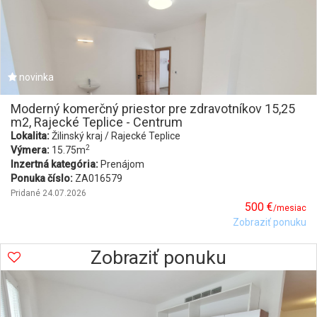
novinka
Moderný komerčný priestor pre zdravotníkov 15,25
m2, Rajecké Teplice - Centrum
Lokalita:
Žilinský kraj / Rajecké Teplice
2
Výmera:
15.75m
Inzertná kategória:
Prenájom
Ponuka číslo:
ZA016579
Pridané 24.07.2026
500 €
/mesiac
Zobraziť ponuku
Zobraziť ponuku