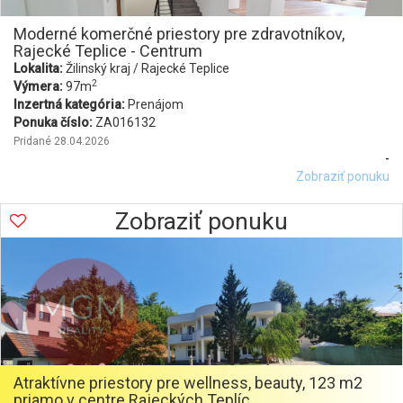
Moderné komerčné priestory pre zdravotníkov,
Rajecké Teplice - Centrum
Lokalita:
Žilinský kraj / Rajecké Teplice
2
Výmera:
97m
Inzertná kategória:
Prenájom
Ponuka číslo:
ZA016132
Pridané 28.04.2026
-
Zobraziť ponuku
Zobraziť ponuku
Atraktívne priestory pre wellness, beauty, 123 m2
priamo v centre Rajeckých Teplíc