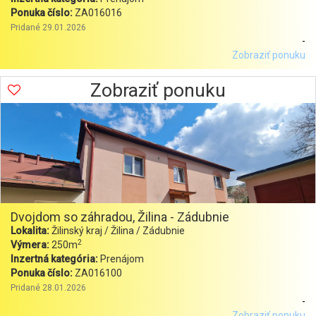
Ponuka číslo:
ZA016016
Pridané 29.01.2026
-
Zobraziť ponuku
Zobraziť ponuku
Dvojdom so záhradou, Žilina - Zádubnie
Lokalita:
Žilinský kraj / Žilina / Zádubnie
2
Výmera:
250m
Inzertná kategória:
Prenájom
Ponuka číslo:
ZA016100
Pridané 28.01.2026
-
Zobraziť ponuku