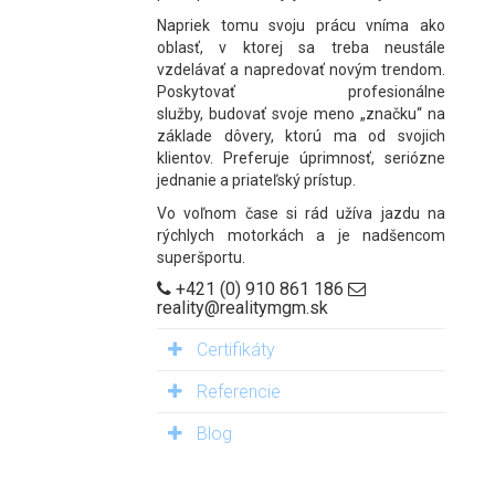
Napriek tomu svoju prácu vníma ako
oblasť, v ktorej sa treba neustále
vzdelávať a napredovať novým trendom.
Poskytovať profesionálne
služby, budovať svoje meno „značku“ na
základe dôvery, ktorú ma od svojich
klientov. Preferuje úprimnosť, seriózne
jednanie a priateľský prístup.
Vo voľnom čase si rád užíva jazdu na
rýchlych motorkách a je nadšencom
superšportu.
+421 (0) 910 861 186
reality@realitymgm.sk
Certifikáty
Referencie
Blog