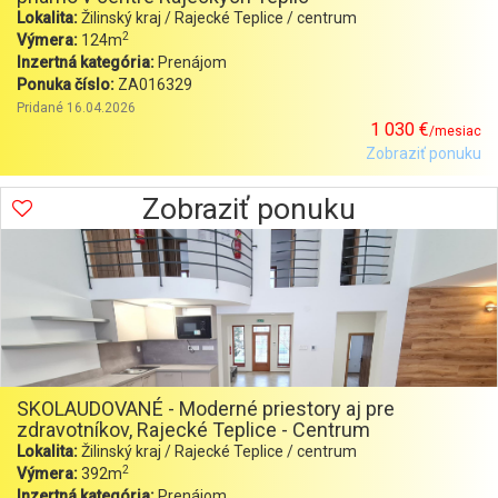
Lokalita:
Žilinský kraj / Rajecké Teplice / centrum
2
Výmera:
124m
Inzertná kategória:
Prenájom
Ponuka číslo:
ZA016329
Pridané 16.04.2026
1 030 €
/mesiac
Zobraziť ponuku
Zobraziť ponuku
SKOLAUDOVANÉ - Moderné priestory aj pre
zdravotníkov, Rajecké Teplice - Centrum
Lokalita:
Žilinský kraj / Rajecké Teplice / centrum
2
Výmera:
392m
Inzertná kategória:
Prenájom