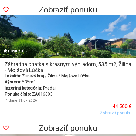
Zobraziť ponuku
novinka
Záhradna chatka s krásnym výhľadom, 535 m2, Žilina
- Mojšová Lúčka
Lokalita:
Žilinský kraj / Žilina / Mojšova Lúčka
2
Výmera:
535m
Inzertná kategória:
Predaj
Ponuka číslo:
ZA016603
Pridané 31.07.2026
44 500 €
Zobraziť ponuku
Zobraziť ponuku