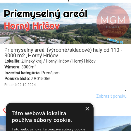
Priemyselný areál (výrobné/skladové) haly od 110 -
3000 m2 , Horný Hričov
Lokalita:
Žilinský kraj / Horný Hričov / Horný Hričov
2
Výmera:
3000m
Inzertná kategória:
Prenájom
Ponuka číslo:
ZA015056
Pridané 02.10.2024
-
Zobraziť ponuku
×
Zobraziť ponuku
Táto webová lokalita
používa súbory cookie.
Táto webová lokalita používa súbory cookie