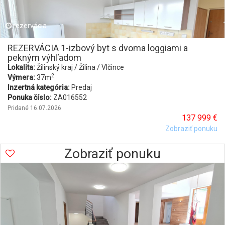
rezervácia
REZERVÁCIA 1-izbový byt s dvoma loggiami a
pekným výhľadom
Lokalita:
Žilinský kraj / Žilina / Vlčince
2
Výmera:
37m
Inzertná kategória:
Predaj
Ponuka číslo:
ZA016552
Pridané 16.07.2026
137 999 €
Zobraziť ponuku
Zobraziť ponuku